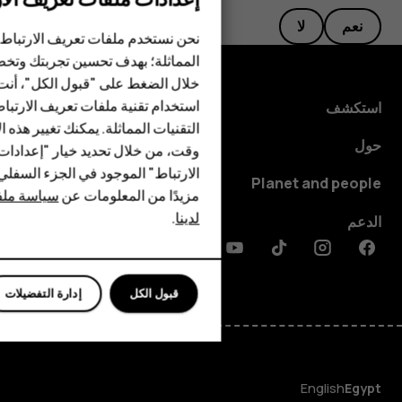
الهواتف الذكية
نعم
لا
الهواتف المميزة
نحن نستخدم ملفات تعريف الارتباط 
المماثلة؛ بهدف تحسين تجربتك وتخص
الأكسسوارات
خلال الضغط على "قبول الكل"، أنت
استخدام تقنية ملفات تعريف الارتبا
HMD Terra M
استكشف
التقنيات المماثلة. يمكنك تغيير هذه 
HMD DUB
حول
وقت، من خلال تحديد خيار "إعدادا
الارتباط" الموجود في الجزء السفل
HMD Watch
Planet and people
مزيدًا من المعلومات عن
سياسة ملفا
لدينا
.
للأعمال
الدعم
Discord
Linkedin
Youtube
Tiktok
Instagram
Facebook
الأجهزة اللوحية
قبول الكل
إدارة التفضيلات
English
Egypt