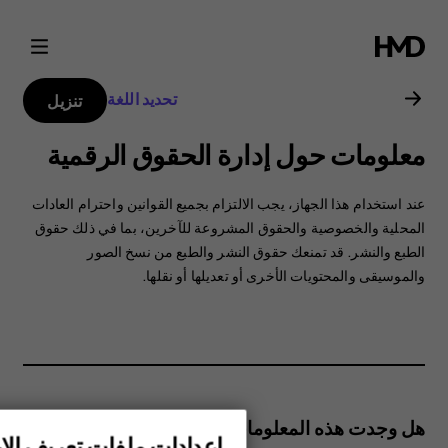
دليل
مستخدم
تحديد اللغة
تنزيل
هاتف
معلومات حول إدارة الحقوق الرقمية
Nokia
عند استخدام هذا الجهاز، ‏‫يجب الالتزام بجميع القوانين واحترام العادات
2.1
المحلية والخصوصية والحقوق المشروعة للآخرين، بما في ذلك حقوق
الطبع والنشر. قد تمنعك حقوق النشر والطبع من نسخ الصور
والموسيقى والمحتويات الأخرى أو تعديلها أو نقلها.
هل وجدت هذه المعلومات مفيدة؟
إعدادات ملفات تعريف الار