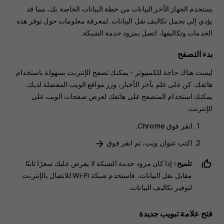
يستخدم الجهاز الآخر البيانات من خطة البيانات الخاصة بك، مما قد
يؤدي إلى تحمل تكاليف نقل البيانات. لمعرفة معلومات حول توفر هذه
الخدمات وتكاليفها، اتصل بمزود خدمة الشبكة.
بدء التصفح
ليست هناك حاجة للكمبيوتر - يمكنك تصفح الإنترنت بسهولة باستخدام
هاتفك. كن على علم بآخر الأخبار، وزر مواقع الويب المفضلة لديك.
يمكنك استخدام المتصفح على هاتفك لعرض صفحات الويب على
الإنترنت.
انقر فوق
Chrome
.
اكتب عنوان ويب، ثم انقر فوق
.
arrow_forward
تلميح:
إذا كان مزود خدمة الشبكة لا يفرض عليك سعرًا ثابتًا
مقابل نقل البيانات، فاستخدم شبكة Wi-Fi للاتصال بالإنترنت
لتوفير تكاليف البيانات.
فتح علامة تبويب جديدة