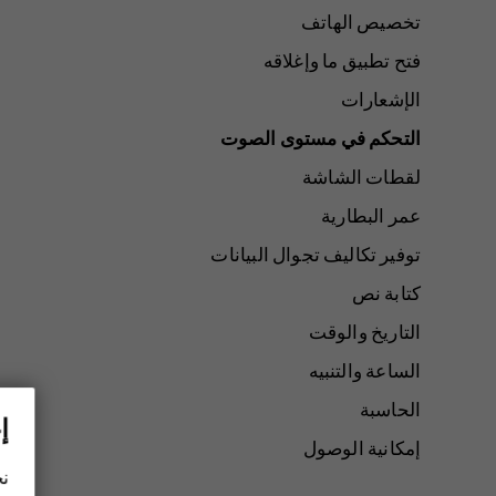
تخصيص الهاتف
فتح تطبيق ما وإغلاقه
الإشعارات
التحكم في مستوى الصوت
لقطات الشاشة
عمر البطارية
توفير تكاليف تجوال البيانات
كتابة نص
التاريخ والوقت
الساعة والتنبيه
الحاسبة
إ
إمكانية الوصول
نح