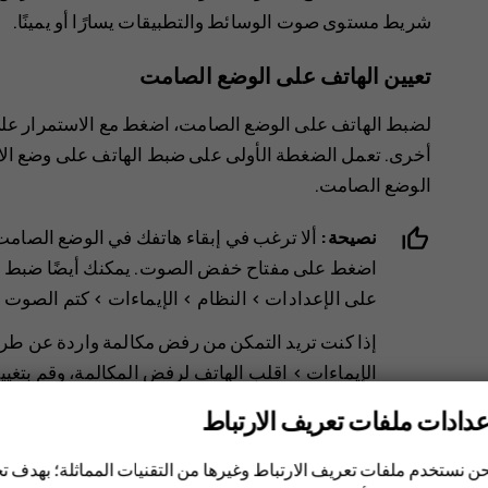
شريط مستوى صوت الوسائط والتطبيقات يسارًا أو يمينًا.
تعيين الهاتف على الوضع الصامت
لضبط الهاتف على الوضع الصامت، اضغط مع الاستمرار عل
أخرى. تعمل الضغطة الأولى على ضبط الهاتف على وضع الا
الوضع الصامت.
نصيحة:
ألا ترغب في إبقاء هاتفك في الوضع الصامت،
اضغط على مفتاح خفض الصوت. يمكنك أيضًا ضبط هات
على
الإعدادات
>
النظام
>
الإيماءات
>
كتم الصوت ع
إذا كنت تريد التمكن من رفض مكالمة واردة عن طر
الإيماءات
>
اقلب الهاتف لرفض المكالمة
، وقم بتغي
عدادات ملفات تعريف الارتباط
ن نستخدم ملفات تعريف الارتباط وغيرها من التقنيات المماثلة؛ بهدف