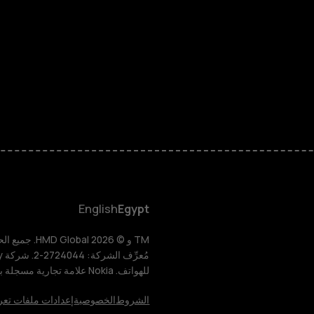
الهواتف المميز
الأكسسوارات
HMD Terra M
HMD DUB
HMD Watch
English
Egypt
للأعمال
للهواتف. Nokia علامة تجارية مسجلة باسم شركة Nokia Corporation.
الأجهزة اللوحية
الشروط
الخصوصية
إعدادات ملفات تعر