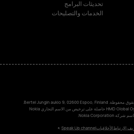
ة
تحديثات البرامج
الخدمات والتصليحات
TM و © 2026 HMD Global. جميع الحقوق محفوظة. Bertel Jungin aukio 9, 02600 Espoo, Finland.
مُعرِّف الشركة: 2724044-2. شركة HMD Global Oy حاصلة على ترخيص من الاسم التجاري Nokia
يف الارتباط
الأخلاقيات
Speak Up channel