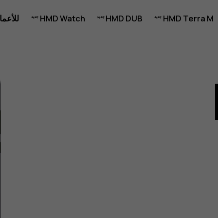
HMD Terra M
HMD DUB
HMD Watch
للأعما