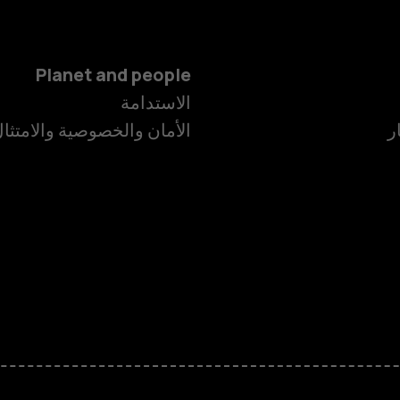
Planet and people
الهواتف الذكية
الاستدامة
ر
الأمان والخصوصية والامتثا
الهواتف المميز
الأكسسوارات
HMD Terra M
HMD DUB