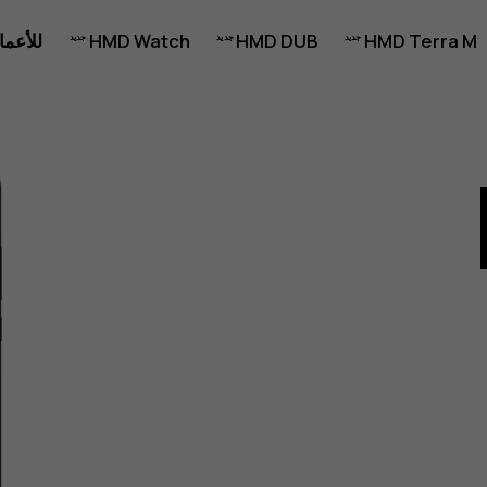
HMD Terra M
HMD DUB
HMD Watch
للأعما