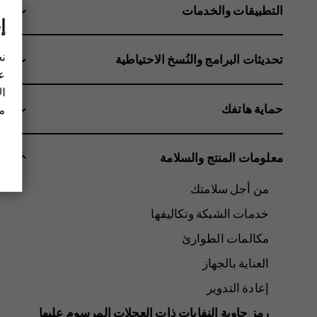
التطبيقات والخدمات
إ
نح
تحديثات البرامج والنُسخ الاحتياطية
عل
ال
حماية هاتفك
مز
معلومات المنتج والسلامة
من أجل سلامتك
خدمات الشبكة وتكاليفها
مكالمات الطوارئ
العناية بالجهاز
إعادة التدوير
رمز حاوية النفايات ذات العجلات المرسوم عليها