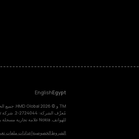
الهواتف المميز
الأكسسوارات
HMD Terra M
HMD DUB
HMD Watch
English
Egypt
للأعمال
للهواتف. Nokia علامة تجارية مسجلة باسم شركة Nokia Corporation.
الأجهزة اللوحية
الشروط
الخصوصية
إعدادات ملفات تعر