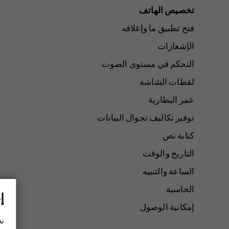
تخصيص الهاتف
فتح تطبيق ما وإغلاقه
الإشعارات
التحكم في مستوى الصوت
لقطات الشاشة
عمر البطارية
توفير تكاليف تجوال البيانات
كتابة نص
التاريخ والوقت
الساعة والتنبيه
الحاسبة
إ
إمكانية الوصول
نح