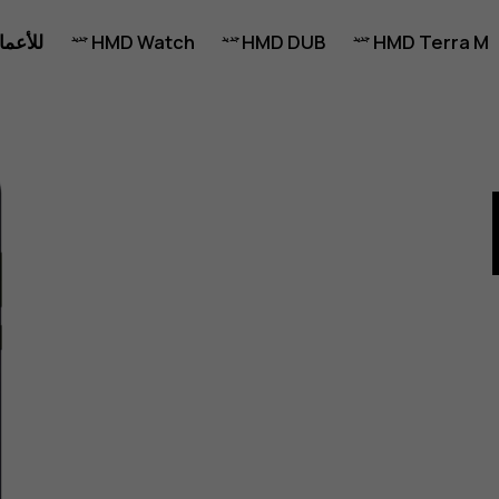
HMD Terra M
HMD DUB
HMD Watch
للأعما