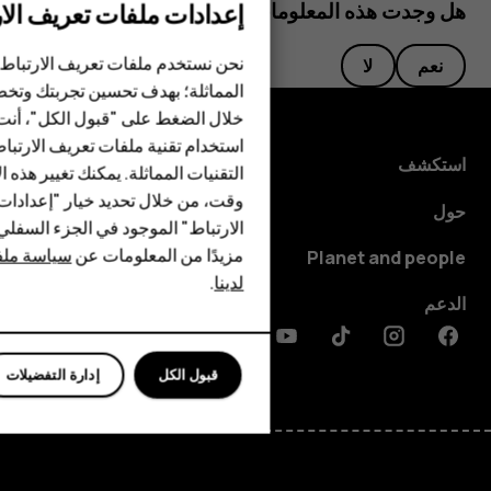
إعدادات ملفات تعريف الار
هل وجدت هذه المعلومات مفيدة؟
الهواتف الذكية
الهواتف المميزة
نحن نستخدم ملفات تعريف الارتباط 
نعم
لا
المماثلة؛ بهدف تحسين تجربتك وتخص
الأكسسوارات
خلال الضغط على "قبول الكل"، أنت
استخدام تقنية ملفات تعريف الارتبا
HMD Terra M
استكشف
التقنيات المماثلة. يمكنك تغيير هذه 
HMD DUB
وقت، من خلال تحديد خيار "إعدادا
حول
الارتباط" الموجود في الجزء السفل
HMD Watch
مزيدًا من المعلومات عن
سياسة ملفا
Planet and people
لدينا
.
للأعمال
الدعم
الأجهزة اللوحية
Discord
Linkedin
Youtube
Tiktok
Instagram
Facebook
قبول الكل
إدارة التفضيلات