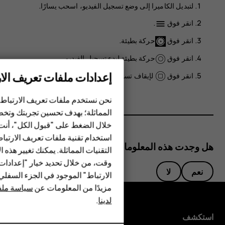
لتبديل الكاميرا إلى وضع تسجيل الفيديو، اسحب يسارًا.
انقر فوق
.
menu
انقر فوق
حركة بطيئة
.
انقر فوق
حركة بطيئة
لبدء تسجيل الفيديو.
إعدادات ملفات تعريف الار
الهواتف الذكية
انقر فوق
لإيقاف تسجيل الفيديو.
الهواتف المميزة
نحن نستخدم ملفات تعريف الارتباط 
المماثلة؛ بهدف تحسين تجربتك وتخص
الأكسسوارات
خلال الضغط على "قبول الكل"، أنت
استخدام تقنية ملفات تعريف الارتبا
HMD Terra M
هل وجدت هذه المعلومات مفيدة؟
التقنيات المماثلة. يمكنك تغيير هذه 
HMD DUB
وقت، من خلال تحديد خيار "إعدادا
نعم
لا
الارتباط" الموجود في الجزء السفل
HMD Watch
مزيدًا من المعلومات عن
سياسة ملفا
لدينا
.
للأعمال
استكشف