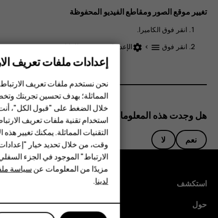
تغيير موقع الصور ومقاطع الفيديو المحفوظة
انقر فوق
الكاميرا
.
انقر فوق
>
الإعدادات
>
تخزين البيانات
.
settings
menu
إعدادات ملفات تعريف الار
الهواتف الذكية
الهواتف المميزة
نحن نستخدم ملفات تعريف الارتباط 
المماثلة؛ بهدف تحسين تجربتك وتخص
الأكسسوارات
خلال الضغط على "قبول الكل"، أنت
هل وجدت هذه المعلومات مفيدة؟
استخدام تقنية ملفات تعريف الارتبا
HMD Terra M
التقنيات المماثلة. يمكنك تغيير هذه 
نعم
لا
HMD DUB
وقت، من خلال تحديد خيار "إعدادا
الارتباط" الموجود في الجزء السفل
HMD Watch
مزيدًا من المعلومات عن
سياسة ملفا
لدينا
.
للأعمال
استكشف
الأجهزة اللوحية
حول