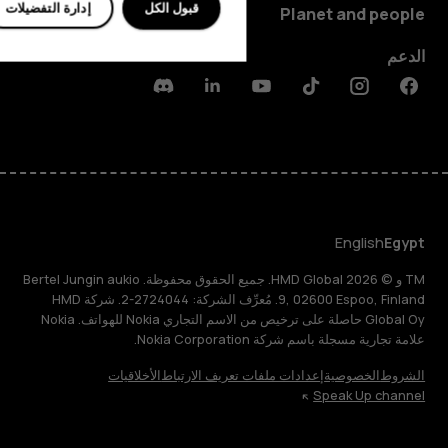
قبول الكل
إدارة التفضيلات
Planet and people
الدعم
Discord
Linkedin
Youtube
Tiktok
Instagram
Facebook
English
Egypt
TM و © 2026 HMD Global. جميع الحقوق محفوظة. Bertel Jungin aukio
9, 02600 Espoo, Finland. مُعرِّف الشركة: 2724044-2. شركة HMD
Global Oy حاصلة على ترخيص من الاسم التجاري Nokia للهواتف. Nokia
علامة تجارية مسجلة باسم شركة Nokia Corporation.
الشروط
الخصوصية
إعدادات ملفات تعريف الارتباط
الأخلاقيات
Speak Up channel