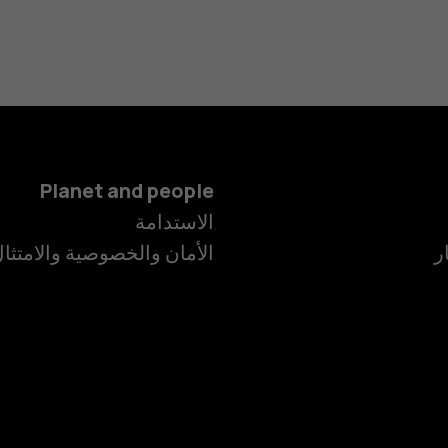
Planet and people
الهواتف الذكية
الاستدامة
ر
الأمان والخصوصية والامتثا
الهواتف المميز
الأكسسوارات