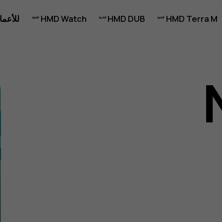
HMD Terra M
HMD DUB
HMD Watch
للأعما