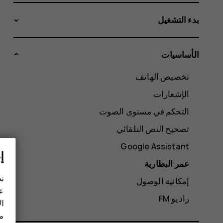
بدء التشغيل
الأساسيات
تخصيص الهاتف
الإشعارات
التحكم في مستوى الصوت
تصحيح النص التلقائي
Google Assistant
إ
عمر البطارية
نح
إمكانية الوصول
عل
راديو FM
ال
مز