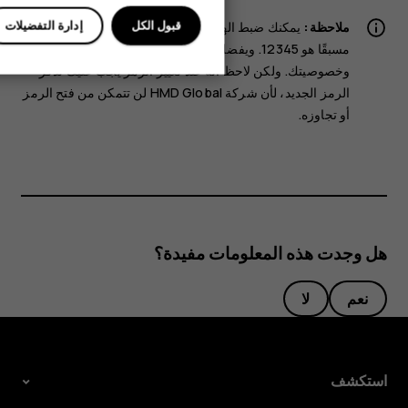
الأجهزة اللوحية
قبول الكل
إدارة التفضيلات
ملاحظة:
يمكنك ضبط الهاتف لطلب رمز الحماية. الرمز المعين
مسبقًا هو 12345. ويفضل تغييره لحماية بياناتك الشخصية
وخصوصيتك. ولكن لاحظ أنه عند تغيير الرمز يجب عليك تذكر
الرمز الجديد، لأن شركة HMD Global لن تتمكن من فتح الرمز
أو تجاوزه.
هل وجدت هذه المعلومات مفيدة؟
نعم
لا
استكشف