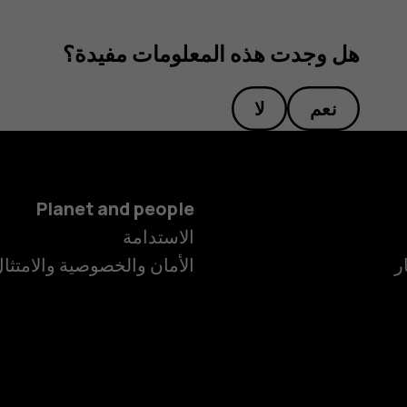
هل وجدت هذه المعلومات مفيدة؟
نعم
لا
Planet and people
الهواتف الذكية
الاستدامة
ر
الأمان والخصوصية والامتثا
الهواتف المميز
الأكسسوارات