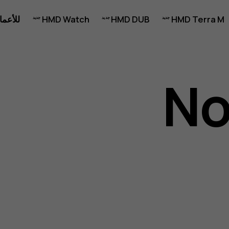
HMD Terra M
HMD DUB
HMD Watch
للأعما
No