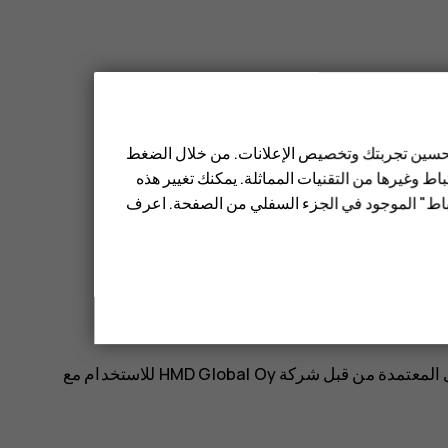
وظفين معتمدين.
 تحسين تجربتك وتخصيص الإعلانات. من خلال الضغط
ط وغيرها من التقنيات المماثلة. يمكنك تغيير هذه
تباط" الموجود في الجزء السفلي من الصفحة. اعرف
لا تستخدم إلا البطاريات وأجهزة الشحن والملحقات الأخرى المعتمدة من قبل شركة HMD Global Oy للاستخدام مع