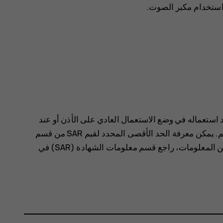
ء استخدام مكبر الصوت.
تج بإرشادات التعرض للترددات اللاسلكية (RF) عند استعماله في وضع الاستعمال العادي على الأذن أو عند
وضعه على مسافة لا تقل عن 1.5 سم (5/8 بوصة) من الجسم. يمكن معرفة الحد الأقصى المحدد لقيم SAR من قسم
معلومات الشهادة (SAR) في دليل المستخدم هذا. لمزيد من المعلومات، راجع قسم معلومات الشهادة (SAR) في