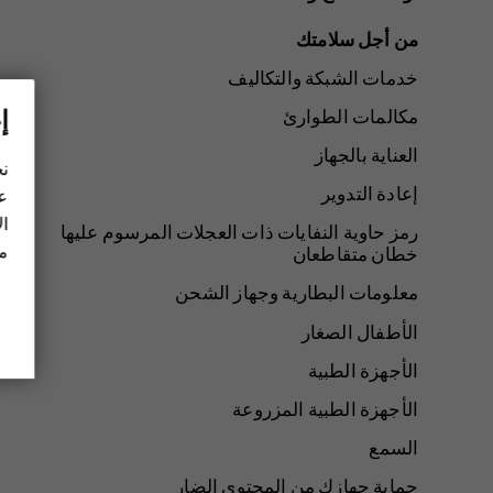
من أجل سلامتك
خدمات الشبكة والتكاليف
إ
مكالمات الطوارئ
العناية بالجهاز
نح
إعادة التدوير
عل
ال
رمز حاوية النفايات ذات العجلات المرسوم عليها
مز
خطان متقاطعان
معلومات البطارية وجهاز الشحن
الأطفال الصغار
الأجهزة الطبية
الأجهزة الطبية المزروعة
السمع
حماية جهازك من المحتوى الضار