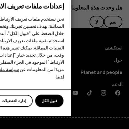
إعدادات ملفات تعريف الار
الهواتف الذكية
هل وجدت هذه المعلومات مفيدة؟
الهواتف المميزة
نحن نستخدم ملفات تعريف الارتباط 
نعم
لا
المماثلة؛ بهدف تحسين تجربتك وتخص
الأكسسوارات
خلال الضغط على "قبول الكل"، أنت
استخدام تقنية ملفات تعريف الارتبا
HMD Terra M
التقنيات المماثلة. يمكنك تغيير هذه 
استكشف
HMD DUB
وقت، من خلال تحديد خيار "إعدادا
حول
الارتباط" الموجود في الجزء السفل
HMD Watch
مزيدًا من المعلومات عن
سياسة ملفا
Planet and people
لدينا
.
للأعمال
الدعم
الأجهزة اللوحية
Discord
Linkedin
Youtube
Tiktok
Instagram
Facebook
قبول الكل
إدارة التفضيلات