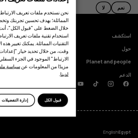
الهواتف الذكية
نعم
لا
الهواتف المميزة
نحن نستخدم ملفات تعريف الارتباط 
المماثلة؛ بهدف تحسين تجربتك وتخص
الأكسسوارات
خلال الضغط على "قبول الكل"، أنت
استخدام تقنية ملفات تعريف الارتبا
استكشف
HMD Terra M
التقنيات المماثلة. يمكنك تغيير هذه 
حول
HMD DUB
وقت، من خلال تحديد خيار "إعدادا
الارتباط" الموجود في الجزء السفل
Planet and people
HMD Watch
مزيدًا من المعلومات عن
سياسة ملفا
لدينا
.
الدعم
للأعمال
Discord
Linkedin
Youtube
Tiktok
Instagram
Facebook
الأجهزة اللوحية
قبول الكل
إدارة التفضيلات
English
Egypt