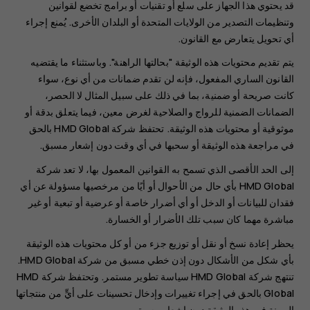
قد يحتوي هذا الجهاز على سلع أو تقنيات أو برامج تخضع لقوانين
وتنظيمات التصدير من الولايات المتحدة أو البلدان الأخرى. يُمنع إجراء
أي تحويل يتعارض مع القانون.
يتم تقديم محتويات هذه الوثيقة "بحالتها الراهنة". وباستثناء ما يقتضيه
القانون الساري المفعول، فإنه لن تقدم ضمانات من أي نوع، سواء
كانت صريحة أو ضمنية، بما في ذلك على سبيل المثال لا الحصر،
الضمانات الضمنية للرواج والصلاحية لغرض معين، فيما يتعلق بدقة أو
موثوقية أو محتويات هذه الوثيقة. تحتفظ شركة HMD Global بالحق
في مراجعة هذه الوثيقة أو سحبها في أي وقت دون إشعار مسبق.
إلى الحد الأقصى الذي تسمح به القوانين المعمول بها، لا تعد شركة
HMD Global بأي حال من الأحوال أو أيًا من مرخصيها مسؤولة عن أي
فقدان للبيانات أو الدخل أو أي أضرار خاصة أو عرضية أو تبعية أو غير
مباشرة مهما كان سبب تلك الأضرار أو الخسارة.
يحظر إعادة نسخ أو نقل أو توزيع جزء من أو كل محتويات هذه الوثيقة
بأي شكل من الأشكال دون إذن خطي مسبق من شركة HMD Global.
تنتهج شركة HMD Global سياسة تطوير مستمر. وتحتفظ شركة HMD
Global بالحق في إجراء تغييرات وإدخال تحسينات على أيٍّ من منتجاتها
المبينة في هذه الوثيقة دون إشعار مسبق.