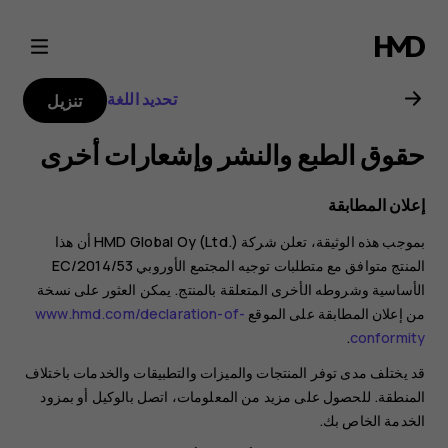
دليل
مستخدم
تحديد اللغة
تنزيل
Nokia
حقوق الطبع والنشر وإشعارات أخرى
3310
إعلان المطابقة
3G
بموجب هذه الوثيقة، تعلن شركة HMD Global Oy (Ltd.)‎ أن هذا
المنتج متوافق مع متطلبات توجيه المجتمع الأوروبي 2014/53/EC
الأساسية وشروطه الأخرى المتعلقة بالمنتج. يمكن العثور على نسخة
من إعلان المطابقة على الموقع
www.hmd.com/declaration-of-
.
conformity
قد يختلف مدى توفر المنتجات والميزات والتطبيقات والخدمات باختلاف
المنطقة. للحصول على مزيد من المعلومات، اتصل بالوكيل أو بمزود
الخدمة الخاص بك.