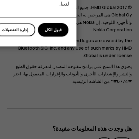
لدينا
.
للأعمال
© 2017 HMD Global. جميع الحقوق محفوظة. إن شركة HMD
Global Oy هي المرخص له الحصري لعلامة Nokia التجارية للهواتف
الأجهزة اللوحية
والأجهزة اللوحية. إن Nokia هي علامة تجارية مسجلة خاصة بشركة
‪Nokia Corporation‬.
قبول الكل
إدارة التفضيلات
The Bluetooth word mark and logos are owned by the
Bluetooth SIG, Inc. and any use of such marks by HMD
Global is under license.
يحتوي هذا المنتج على برامج مفتوحة المصدر. لمعرفة حقوق الطبع
والنشر والإشعارات الأخرى والأذونات والإقرارات المعمول بها، اختر
#6774#* من الشاشة الرئيسية.
هل وجدت هذه المعلومات مفيدة؟