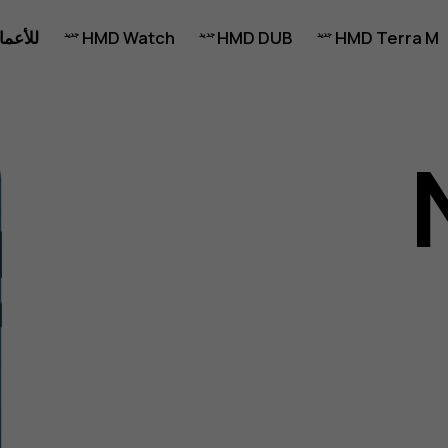
HMD Terra M
HMD DUB
HMD Watch
للأعما