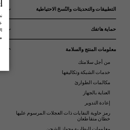
إ
التطبيقات والتحديثات والنُسخ الاحتياطية
نح
عل
حماية هاتفك
ال
مز
معلومات المنتج والسلامة
من أجل سلامتك
خدمات الشبكة وتكاليفها
مكالمات الطوارئ
العناية بالجهاز
إعادة التدوير
رمز حاوية النفايات ذات العجلات المرسوم عليها
خطان متقاطعان
معلومات البطارية وجهاز الشحن