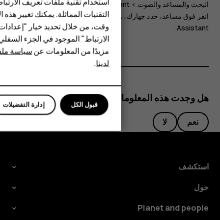
استخدام تقنية ملفات تعريف الارتبا
HMD Terra M
البحث والمساعد والصوت
>
Google Assistant
. من أعلى الشاشة،
التقنيات المماثلة. يمكنك تغيير هذه 
انقر فوق
مساعد
، حدد جهازك، وقم بإيقاف تشغيل
Google
HMD DUB
وقت، من خلال تحديد خيار "إعدادا
.
Assistant
الارتباط" الموجود في الجزء السفل
HMD Watch
مزيدًا من المعلومات عن
سياسة ملفا
لدينا
.
للأعمال
الأجهزة اللوحية
هل وجدت هذه المعلومات مفيدة؟
قبول الكل
إدارة التفضيلات
نعم
لا
استكشف
حول
Planet and people