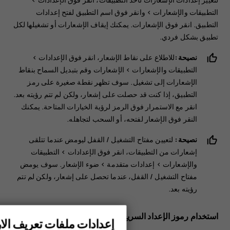
التطبيقات والإشعارات
> وانقر فوق اسم التطبيق لفتح إعدادات
التطبيق. انقر فوق
الإشعارات
. يمكنك إيقاف الإشعارات أو تشغيلها لكل
تطبيق بشكل فردي.
نصيحة:
للاطلاع على نقاط الإشعار، انقر فوق
الإعدادات
>
‬‏‫التطبيقات والإشعارات
>
‬‏‫الإشعارات
وقم بتبديل
السماح بنقاط
الإشعارات
إلى تشغيل. سوف تظهر نقطة صغيرة على رمز
التطبيق، إذا كنت قد حصلت على إشعار، ولكن لم تتم رؤيته بعد.
انقر مع الاستمرار فوق الرمز لرؤية الخيارات المتاحة. يمكنك
النقر فوق الإشعار لفتحه، أو السحب لتجاهله.
نصيحة:
لتعيين مفتاح التشغيل / القفل ليومض عندما تتلقى
إشعارات من التطبيقات، انقر فوق
الإعدادات
>
التطبيقات
والإشعارات
>
إعدادات متقدمة
>
ضوء الإشعار
. سوف يومض
مفتاح التشغيل / القفل، عندما تحصل على إشعار، ولكن لم تتم
رؤيته بعد.
استخدام رموز الإعداد السريع
إعدادات ملفات تعريف الار
الهواتف الذكية