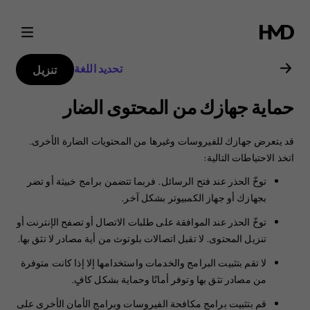
دليل
مستخدم
تحديد اللغة
تنزيل
هاتف
حماية جهازك من المحتوى الضار
Nokia
قد يتعرض جهازك للفيروسات وغيرها من المحتويات الضارة الأخرى.
6.2
‏‫اتخذ الاحتياطات التالية:
توخّ الحذر عند فتح الرسائل. ‏‫فربما تتضمن برامج خبيثة أو تضر
بجهازك أو جهاز الكمبيوتر بشكل آخر.‬
توخّ الحذر عند الموافقة على طلبات الاتصال أو تصفح الإنترنت أو
تنزيل المحتوى. لا تقبل اتصالات بلوتوث من أية مصادر لا تثق بها.
لا تقم بتثبيت البرامج والخدمات واستخدامها إلا إذا كانت متوفرة
من مصادر تثق بها وتوفر أمانًا وحماية بشكل كافٍ.‬
قم بتثبيت برامج مكافحة الفيروسات وبرامج الأمان الأخرى على