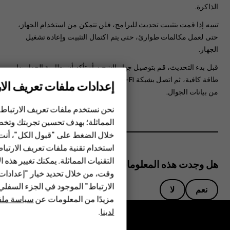
الذاكرة.
تنبيه
إذا قمت بتثبيت تحديث للبرامج، فلن تتمكن من استخدام الجهاز،
حتى لعمل مكالمات طوارئ، حتى يتم اكتمال التثبيت وإعادة تشغيل
الجهاز.
قبل بدء التحديث، قم بتوصيل جهاز الشحن أو تأكد أن بطارية الجهاز بها
طاقة كافية، ثم اتصل بشبكة Wi-Fi، فقد تستهلك حزم التحديث الكثير
إعدادات ملفات تعريف الار
الهواتف الذكية
من بيانات الجوال.
الهواتف المميزة
نحن نستخدم ملفات تعريف الارتباط 
المماثلة؛ بهدف تحسين تجربتك وتخص
الأكسسوارات
خلال الضغط على "قبول الكل"، أنت
استخدام تقنية ملفات تعريف الارتبا
HMD Terra M
التقنيات المماثلة. يمكنك تغيير هذه 
هل وجدت هذه المعلومات مفيدة؟
HMD DUB
وقت، من خلال تحديد خيار "إعدادا
الارتباط" الموجود في الجزء السفل
نعم
لا
HMD Watch
مزيدًا من المعلومات عن
سياسة ملفا
لدينا
.
للأعمال