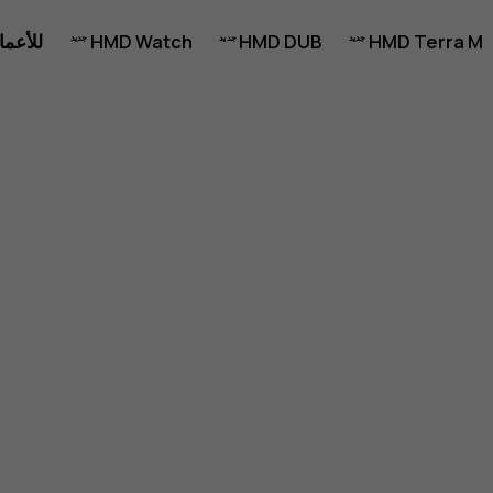
HMD Terra M
HMD DUB
HMD Watch
للأعما