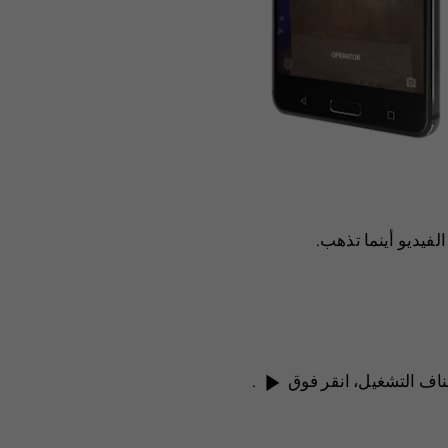
لفيديو أينما تذهب.
play_arrow
ئناف التشغيل، انقر فوق
.