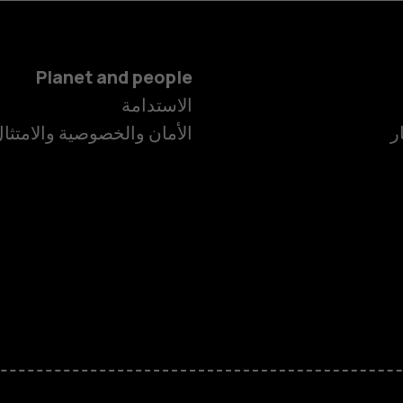
Planet and people
الهواتف الذكية
الاستدامة
ر
الأمان والخصوصية والامتثا
الهواتف المميز
الأكسسوارات
HMD Terra M
HMD DUB