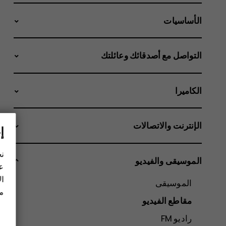
الأساسيات
التواصل مع أصدقائك وعائلتك
الكاميرا
الإنترنت والاتصالات
إ
نح
الموسيقى والفيديو
عل
ال
الموسيقى
مز
مقاطع الفيديو
راديو FM