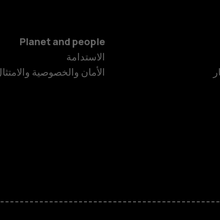
Planet and people
الهواتف الذكية
الاستدامة
ر
الأمان والخصوصية والامتثا
الهواتف المميز
الأكسسوارات
HMD Terra M
HMD DUB