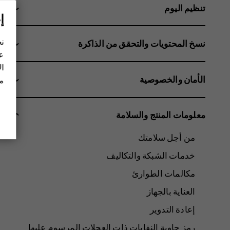
تنظيم اليوم
إ
نح
نسخ المحتويات والتحقق من الذاكرة
عل
ال
الأمان والخصوصية
مز
معلومات المنتج والسلامة
من أجل سلامتك
خدمات الشبكة والتكاليف
مكالمات الطوارئ
العناية بالجهاز
إعادة التدوير
رمز حاوية النفايات ذات العجلات المرسوم عليها