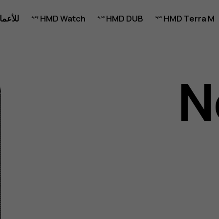
HMD Terra M
HMD DUB
HMD Watch
للأعما
N