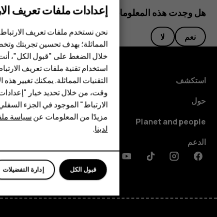
إعدادات ملفات تعريف الار
الهواتف الذكية
هل وجدت هذه المعلومات مفيدة؟
الهواتف المميزة
نحن نستخدم ملفات تعريف الارتباط 
نعم
لا
المماثلة؛ بهدف تحسين تجربتك وتخص
الأكسسوارات
خلال الضغط على "قبول الكل"، أنت
استخدام تقنية ملفات تعريف الارتبا
HMD Terra M
التقنيات المماثلة. يمكنك تغيير هذه 
استكشف
HMD DUB
وقت، من خلال تحديد خيار "إعدادا
حول
الارتباط" الموجود في الجزء السفل
HMD Watch
مزيدًا من المعلومات عن
سياسة ملفا
Planet and people
لدينا
.
للأعمال
الدعم
الأجهزة اللوحية
Discord
Linkedin
Youtube
Tiktok
Instagram
Facebook
قبول الكل
إدارة التفضيلات