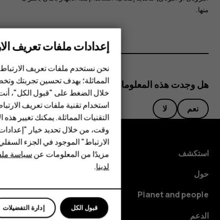
منها.
إعدادات ملفات تعريف الار
الهواتف الذكية
الهواتف المميزة
نحن نستخدم ملفات تعريف الارتباط 
المماثلة؛ بهدف تحسين تجربتك وتخص
هل وجدت هذه المعلومات مفيدة؟
الأكسسوارات
خلال الضغط على "قبول الكل"، أنت
استخدام تقنية ملفات تعريف الارتبا
HMD Terra M
نعم
لا
التقنيات المماثلة. يمكنك تغيير هذه 
HMD DUB
وقت، من خلال تحديد خيار "إعدادا
الارتباط" الموجود في الجزء السفل
HMD Watch
استكشف
مزيدًا من المعلومات عن
سياسة ملفا
لدينا
.
للأعمال
حول
الأجهزة اللوحية
Planet and people
قبول الكل
إدارة التفضيلات
الدعم