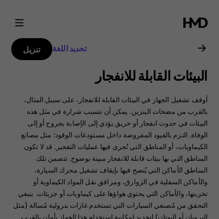
دليل
مستخدم
تحديد اللغة
تنزيل
Nokia
البيئات القابلة للانفجار
C20
أوقف تشغيل الجهاز في البيئات القابلة للانفجار، على سبيل المثال،
بالقرب من مضخات البنزين. يمكن أن تتسبب شرارة في مثل هذه
البيئات في حدوث انفجار أو حريق يؤدي إلى الإصابة بجروح أو إلى
الوفاة. ‏‫التزم بالقيود المفروضة داخل مستودعات الوقود؛ مثل مصانع
الكيماويات، أو المناطق التي تُجرى فيها عمليات التفجير.‬ قد لا تكون
المناطق التي بها بيئات قابلة للانفجار مبينة بوضوح. تتضمن تلك
المناطق الأماكن التي يُنصح فيها بإيقاف تشغيل محرك السيارة،
والأماكن السفلية في الزوارق، ومرافق نقل المواد الكيماوية أو
تخزينها، والأماكن التي يحتوي هواؤها على كيماويات أو جزيئات. ينبغي
التحقق من مُصنعي السيارات التي تستخدم غازات بترولية مُسالة (مثل
البروبان أو البوتان) لتحديد إمكانية استخدام هذا الجهاز بأمان بالقرب