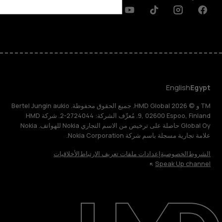
Discord
Linkedin
Youtube
Tiktok
Instagram
Facebook
English
Egypt
TM و © 2026 HMD Global. جميع الحقوق محفوظة. Bertel Jungin aukio
9, 02600 Espoo, Finland. مُعرِّف الشركة: 2724044-2. شركة HMD
Global Oy حاصلة على ترخيص من الاسم التجاري Nokia للهواتف. Nokia
علامة تجارية مسجلة باسم شركة Nokia Corporation.
الشروط
الخصوصية
إعدادات ملفات تعريف الارتباط
الأخلاقيات
Speak Up channel
حول