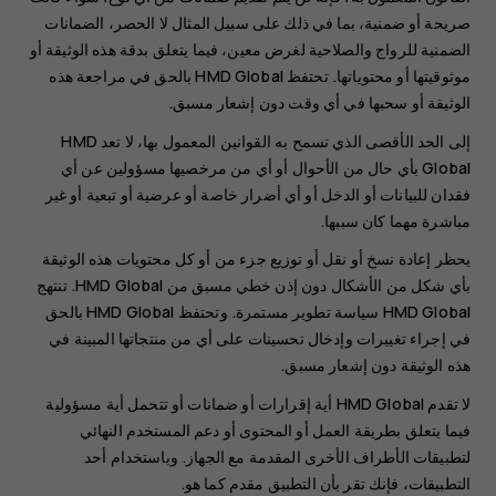
صريحة أو ضمنية، بما في ذلك على سبيل المثال لا الحصر، الضمانات
الضمنية للرواج والصلاحية لغرض معين، فيما يتعلق بدقة هذه الوثيقة أو
موثوقيتها أو محتوياتها. تحتفظ HMD Global بالحق في مراجعة هذه
الوثيقة أو سحبها في أي وقت دون إشعار مسبق.
إلى الحد الأقصى الذي تسمح به القوانين المعمول بها، لا تعد HMD
Global بأي حال من الأحوال أو أي من مرخصيها مسؤولين عن أي
فقدان للبيانات أو الدخل أو أي أضرار خاصة أو عرضية أو تبعية أو غير
مباشرة مهما كان سببها.
يحظر إعادة نسخ أو نقل أو توزيع جزء من أو كل محتويات هذه الوثيقة
بأي شكل من الأشكال دون إذن خطي مسبق من HMD Global. تنتهج
HMD Global سياسة تطوير مستمرة. وتحتفظ HMD Global بالحق
في إجراء تغييرات وإدخال تحسينات على أي من منتجاتها المبينة في
هذه الوثيقة دون إشعار مسبق.
لا تقدم HMD Global أية إقرارات أو ضمانات أو تتحمل أية مسؤولية
فيما يتعلق بطريقة العمل أو المحتوى أو دعم المستخدم النهائي
لتطبيقات الأطراف الأخرى المقدمة مع الجهاز. وباستخدام أحد
التطبيقات، فإنك تقر بأن التطبيق مقدم كما هو.