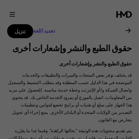
دليل
مستخدم
تحديد اللغة
تنزيل
Nokia
حقوق الطبع والنشر وإشعارات أخرى
C3
حقوق الطبع والنشر وإشعارات أخرى
قد يختلف توفر بعض المنتجات والميزات والتطبيقات والخدمات
الموضحة في هذا الدليل حسب المنطقة وقد يتطلب التنشيط والتسجيل
واتصال الشبكة و/أو الإنترنت وخطة خدمة مناسبة. للحصول على مزيد
من المعلومات، اتصل بالموزع أو بمزود الخدمة الخاص بك. قد يحتوي
هذا الجهاز على سلع أو تقنيات أو برامج تخضع لقوانين وتنظيمات
التصدير من الولايات المتحدة أو البلدان الأخرى. يمنع إجراء أي تحويل
يتعارض مع القانون.
يتم تقديم محتويات هذه الوثيقة "بحالتها الراهنة". وفيما عدا ما يقرّره
القانون المعمول به، فإنه لن يتم تقديم ضمانات من أي نوع، سواءً كانت