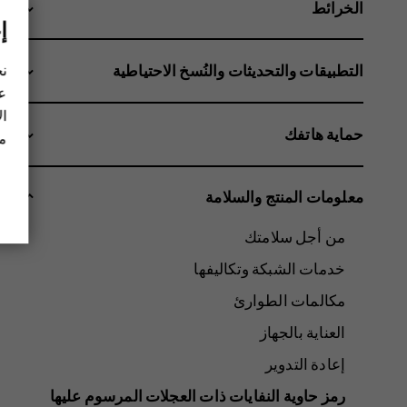
الخرائط
إ
نح
التطبيقات والتحديثات والنُسخ الاحتياطية
عل
ال
حماية هاتفك
مز
معلومات المنتج والسلامة
من أجل سلامتك
خدمات الشبكة وتكاليفها
مكالمات الطوارئ
العناية بالجهاز
إعادة التدوير
رمز حاوية النفايات ذات العجلات المرسوم عليها