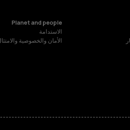
Planet and people
الهواتف الذكية
الاستدامة
ر
الأمان والخصوصية والامتثا
الهواتف المميز
الأكسسوارات
HMD Terra M
HMD DUB