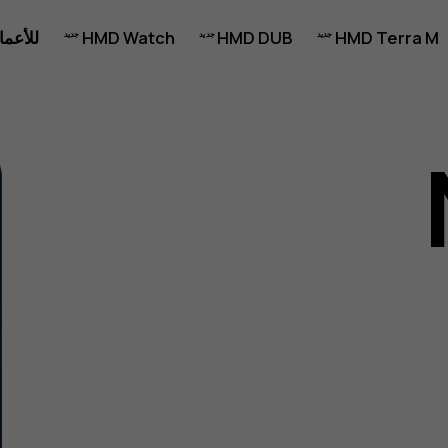
HMD Terra M
HMD DUB
HMD Watch
للأعما