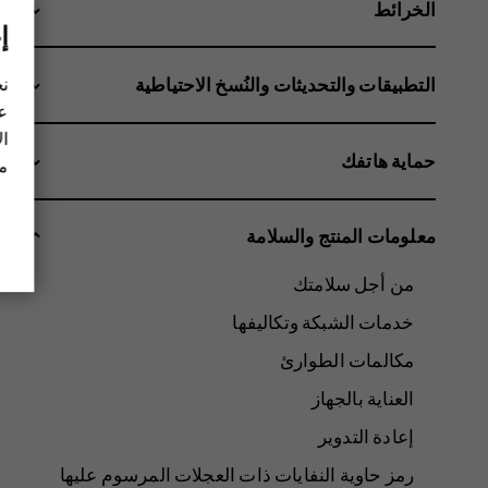
الخرائط
إ
نح
التطبيقات والتحديثات والنُسخ الاحتياطية
عل
ال
حماية هاتفك
مز
معلومات المنتج والسلامة
من أجل سلامتك
خدمات الشبكة وتكاليفها
مكالمات الطوارئ
العناية بالجهاز
إعادة التدوير
رمز حاوية النفايات ذات العجلات المرسوم عليها