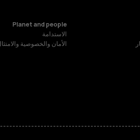
Planet and people
الهواتف الذكية
الاستدامة
ر
الأمان والخصوصية والامتثا
الهواتف المميز
الأكسسوارات
HMD Terra M
HMD DUB