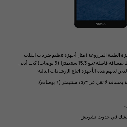
 الطبية المزروعة (مثل أجهزة تنظيم ضربات القلب
ومضخات الأنسولين ومحفزات الأعصاب) بضرورة الاحتفاظ بمسافة فاصلة تبلغ 15.3 سنتيمترًا (6 بوصات) كحد أدنى
ين لديهم هذه الأجهزة اتباع الإرشادات التالية:
عن ١٥٫٣ سنتيمتر (٦ بوصات).
.
 للشك في حدوث تشويش.