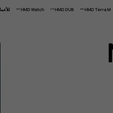
HMD Terra M
HMD DUB
HMD Watch
للأعما