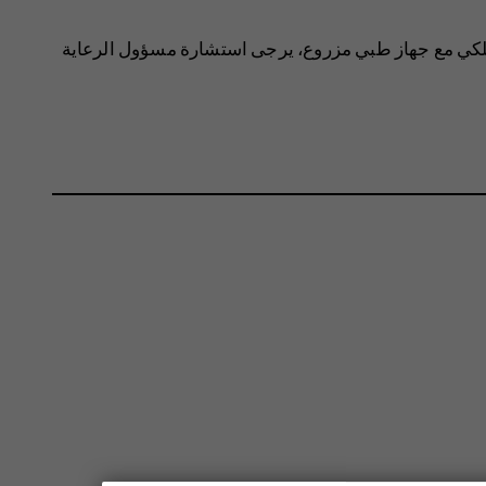
لكي مع جهاز طبي مزروع، يرجى استشارة مسؤول الرعاية