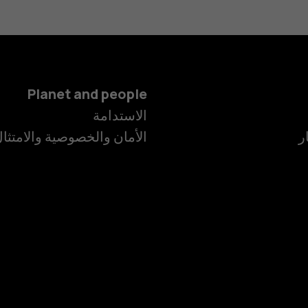
Planet and people
الهواتف الذكية
الاستدامة
ر
الأمان والخصوصية والامتثا
الهواتف المميز
الأكسسوارات
HMD Terra M