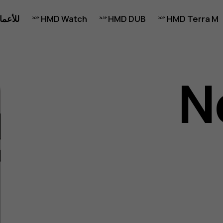
HMD Terra M
HMD DUB
HMD Watch
للأعما
N