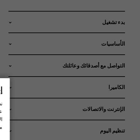
بدء تشغيل
الأساسيات
التواصل مع أصدقائك وعائلتك
الكاميرا
إ
نح
الإنترنت والاتصالات
عل
ال
مز
تنظيم اليوم