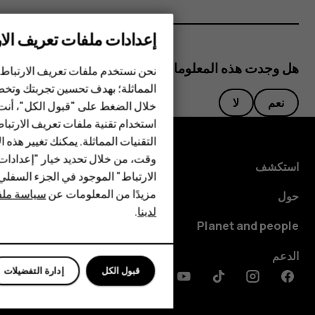
إعدادات ملفات تعريف الار
الهواتف الذكية
الهواتف المميزة
هل وجدت هذه المعلومات مفيدة؟
نحن نستخدم ملفات تعريف الارتباط 
المماثلة؛ بهدف تحسين تجربتك وتخص
الأكسسوارات
نعم
لا
خلال الضغط على "قبول الكل"، أنت
استخدام تقنية ملفات تعريف الارتبا
HMD Terra M
التقنيات المماثلة. يمكنك تغيير هذه 
HMD DUB
وقت، من خلال تحديد خيار "إعدادا
استكشف
الارتباط" الموجود في الجزء السفل
HMD Watch
مزيدًا من المعلومات عن
سياسة ملفا
حول
لدينا
.
للأعمال
Planet and people
الأجهزة اللوحية
الدعم
قبول الكل
إدارة التفضيلات
Discord
Linkedin
Youtube
Tiktok
Instagram
Facebook