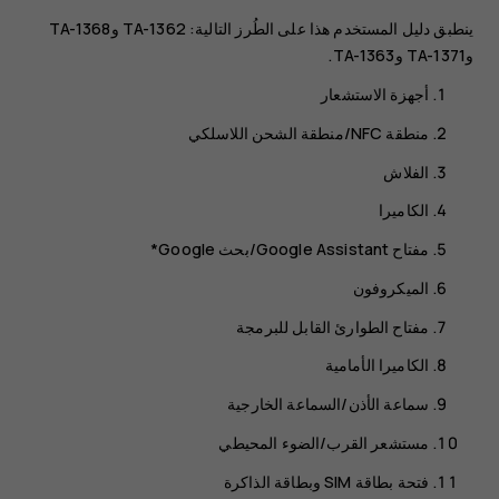
ينطبق دليل المستخدم هذا على الطُرز التالية: TA-1362 وTA-1368
وTA-1371 وTA-1363.
‏‫أجهزة الاستشعار‬
الفلاش
الكاميرا
مفتاح Google Assistant/بحث Google*
الميكروفون
‬‏‫‏‫مفتاح الطوارئ القابل للبرمجة
الكاميرا الأمامية
سماعة الأذن/السماعة الخارجية
‏‫مستشعر القرب/الضوء المحيطي
فتحة بطاقة SIM وبطاقة الذاكرة