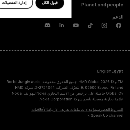
قبول الكل
إدارة التفضيلات
Planet and people
الدعم
Discord
Linkedin
Youtube
Tiktok
Instagram
Facebook
English
Egypt
TM و © 2026 HMD Global. جميع الحقوق محفوظة. Bertel Jungin aukio
9, 02600 Espoo, Finland. مُعرِّف الشركة: 2724044-2. شركة HMD
Global Oy حاصلة على ترخيص من الاسم التجاري Nokia للهواتف. Nokia
علامة تجارية مسجلة باسم شركة Nokia Corporation.
الشروط
الخصوصية
إعدادات ملفات تعريف الارتباط
الأخلاقيات
Speak Up channel