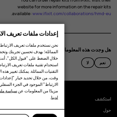
You can order repair kits from iFixit. Visit their
website for more information on the repair kits
.
available:
www.ifixit.com/collaborations/hmd-eu
إعدادات ملفات تعريف الار
الهواتف الذكية
الهواتف المميزة
نحن نستخدم ملفات تعريف الارتباط 
هل وجدت هذه المعلومات مفيدة؟
المماثلة؛ بهدف تحسين تجربتك وتخص
الأكسسوارات
خلال الضغط على "قبول الكل"، أنت
نعم
لا
استخدام تقنية ملفات تعريف الارتبا
HMD Terra M
التقنيات المماثلة. يمكنك تغيير هذه 
HMD DUB
وقت، من خلال تحديد خيار "إعدادا
الارتباط" الموجود في الجزء السفل
HMD Watch
مزيدًا من المعلومات عن
سياسة ملفا
لدينا
.
للأعمال
استكشف
الأجهزة اللوحية
حول