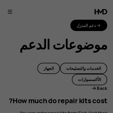
How
much
دعم المنزل
do
موضوعات الدعم
repair
kits
الخدمات والتصليحات
الجهاز
cost?
الأكسسوارات
Back
How much do repair kits cost?