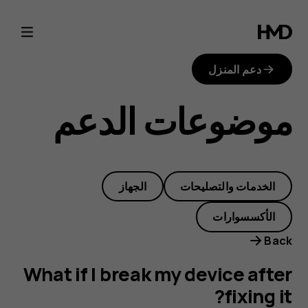
What
if
دعم المنزل
I
موضوعات الدعم
break
my
الخدمات والتصليحات
الجهاز
device
الأكسسوارات
after
Back
fixing
What if I break my device after
fixing it?