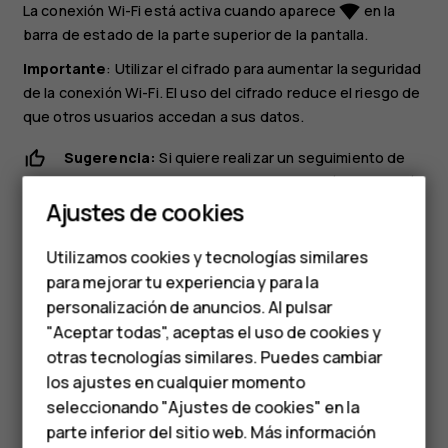
La conexión Wi-Fi está activa cuando aparece
en la
network_wifi
barra de estado de la parte superior de la pantalla.
Importante
: Utilizar el cifrado para aumentar la seguridad
de la conexión Wi-Fi. El uso del cifrado reduce el riesgo de
que otros usuarios accedan a sus datos.
Smartphones
Sugerencia:
Si quiere realizar un seguimiento de
ubicaciones cuando las señales de satélite no estén
Teléfonos clásicos
disponibles, por ejemplo, cuando en interiores o
Ajustes de cookies
Teléfonos para
entre edificios altos, active la Wi-Fi para mejorar la
precisión del posicionamiento.
Utilizamos cookies y tecnologías similares
personas mayores
para mejorar tu experiencia y para la
personalización de anuncios. Al pulsar
Accesorios
"Aceptar todas", aceptas el uso de cookies y
HMD Terra M
otras tecnologías similares. Puedes cambiar
los ajustes en cualquier momento
Para empresas
¿Te ha parecido útil?
seleccionando "Ajustes de cookies" en la
parte inferior del sitio web. Más información