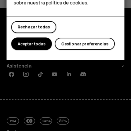
Tabletas
Sí
No
sobre nuestra
política de cookies
.
Tienda
Rechazar todas
Mi cuenta
Tienda
Acerca de
Aceptar todas
Gestionar preferencias
Planet and people
Asistencia
Facebook
Instagram
Tiktok
Youtube
Linkedin
Discord