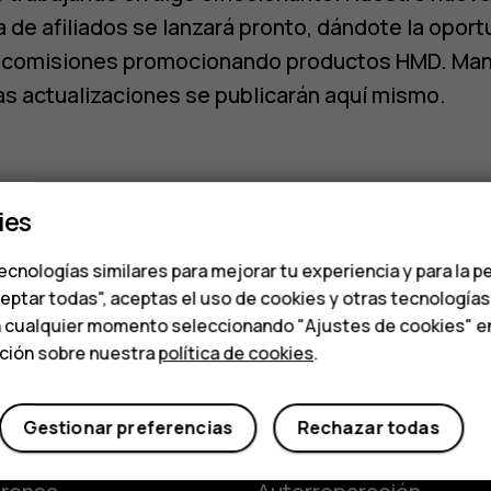
 de afiliados se lanzará pronto, dándote la opor
 comisiones promocionando productos HMD. Ma
las actualizaciones se publicarán aquí mismo.
ies
ecnologías similares para mejorar tu experiencia y para la p
ceptar todas", aceptas el uso de cookies y otras tecnología
n cualquier momento seleccionando "Ajustes de cookies" en l
ación sobre nuestra
política de cookies
.
Smartphon
de
Planet and people
Gestionar preferencias
Rechazar todas
istoria
Sostenibilidad