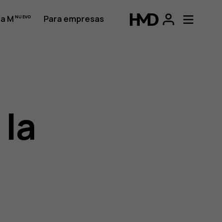
a M
Para empresas
 la
o