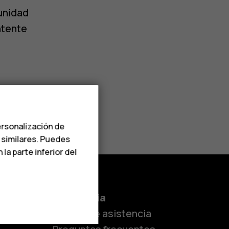
tunidad
ntente
ersonalización de
s similares. Puedes
a parte inferior del
es
Asistencia
Centro de asistencia