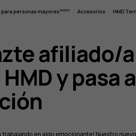
 para personas mayores
Accesorios
HMD Terr
zte afiliado/a
 HMD y pasa a
ción
 trabajando en algo emocionante! Nuestro nuev