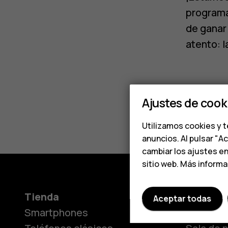
programa
de ganar
atento: 
Ajustes de cook
Utilizamos cookies y t
anuncios. Al pulsar "A
cambiar los ajustes e
sitio web. Más inform
Tienda
Acerca 
Aceptar todas
Smartphones
Nuestra h