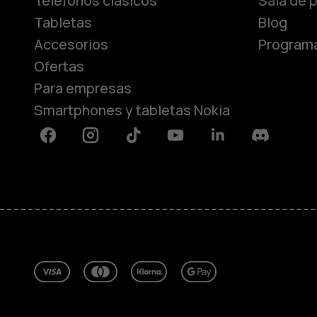
Teléfonos clásicos
Sala de 
Tabletas
Blog
Accesorios
Programa
Ofertas
Para empresas
Smartphones y tabletas Nokia
Facebook
Instagram
Tiktok
Youtube
Linkedin
Discord
Acerca de
Blog
Reparar, reutilizar, reciclar