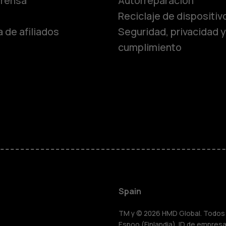
Teléfonos c
prensa
Autorreparación
Reciclaje de dispositiv
 de afiliados
Seguridad, privacidad y
Teléfonos p
cumplimiento
personas m
Accesorios
HMD Terra 
Para empre
Spain
TM y © 2026 HMD Global. Todos l
Espoo (Finlandia). ID de empresa 