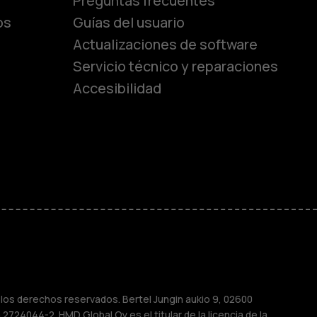
lásicos
Preguntas frecuentes
os
Guías del usuario
Actualizaciones de software
ara
Servicio técnico y reparaciones
Accesibilidad
ayores
M
sas
os derechos reservados. Bertel Jungin aukio 9, 02600
2724044-2. HMD Global Oy es el titular de la licencia de la