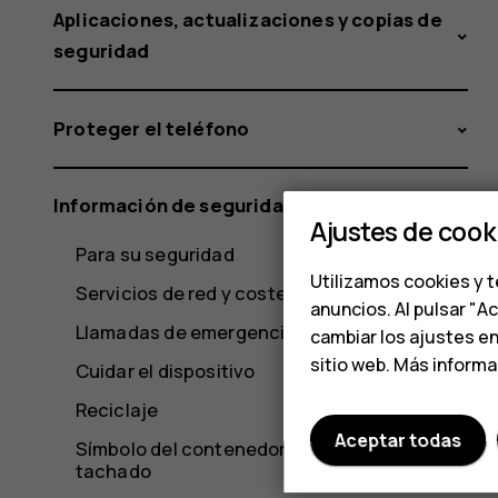
Aplicaciones, actualizaciones y copias de
seguridad
Proteger el teléfono
Información de seguridad y del producto
Ajustes de cook
Para su seguridad
Utilizamos cookies y t
Servicios de red y costes
anuncios. Al pulsar "A
Llamadas de emergencia
cambiar los ajustes e
sitio web. Más inform
Cuidar el dispositivo
Reciclaje
Aceptar todas
Símbolo del contenedor con ruedas
tachado