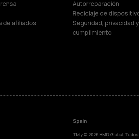
Teléfonos c
prensa
Autorreparación
Reciclaje de dispositiv
 de afiliados
Seguridad, privacidad y
Teléfonos p
cumplimiento
personas m
Accesorios
HMD Terra 
Para empre
Spain
TM y © 2026 HMD Global. Todos l