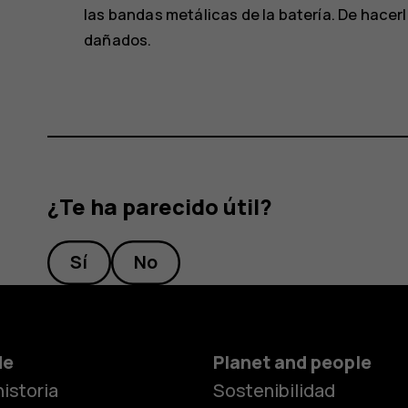
las bandas metálicas de la batería. De hacerl
dañados.
¿Te ha parecido útil?
Sí
No
Smartphon
de
Planet and people
istoria
Sostenibilidad