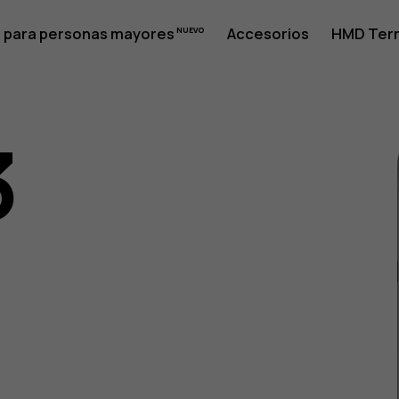
 para personas mayores
Accesorios
HMD Terr
3