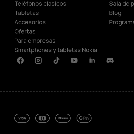
Teléfonos clásicos
Sala de 
Tabletas
Blog
Accesorios
Programa
Ofertas
Para empresas
Smartphones y tabletas Nokia
Facebook
Instagram
Tiktok
Youtube
Linkedin
Discord
Acerca de
Blog
Reparar, reutilizar, reciclar