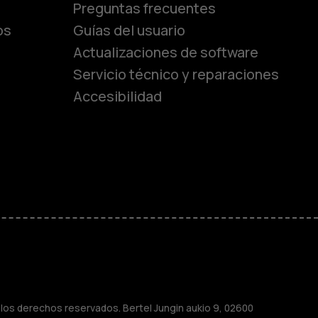
lásicos
Preguntas frecuentes
os
Guías del usuario
Actualizaciones de software
ara
Servicio técnico y reparaciones
Accesibilidad
ayores
M
sas
os derechos reservados. Bertel Jungin aukio 9, 02600