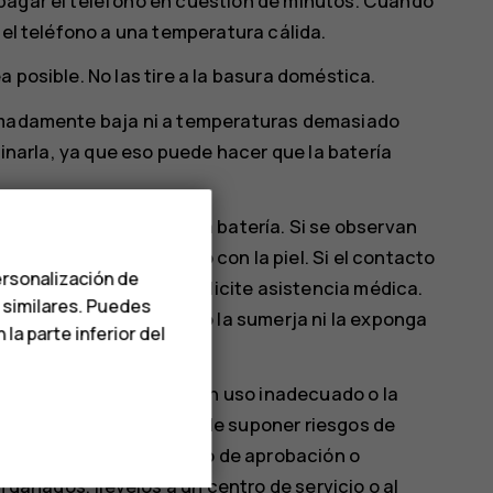
pagar el teléfono en cuestión de minutos. Cuando
 el teléfono a una temperatura cálida.
 posible. No las tire a la basura doméstica.
remadamente baja ni a temperaturas demasiado
minarla, ya que eso puede hacer que la batería
e de ningún otro modo la batería. Si se observan
n contacto con los ojos o con la piel. Si el contacto
ersonalización de
o los ojos con agua, o solicite asistencia médica.
s similares. Puedes
os en la batería; tampoco la sumerja ni la exponga
a parte inferior del
otar si están dañadas.
os fines especificados. Un uso inadecuado o la
s o no compatibles, puede suponer riesgos de
e invalidar cualquier tipo de aprobación o
n dañados, llévelos a un centro de servicio o al