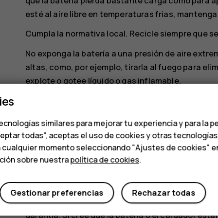
que la batería pierda bastante carga como para a
esté al aire libre en temperaturas frías, mantenga
Cumpla la normativa local. Recicle siempre que sea
No exponga la batería a una presión de aire ext
altas, como, por ejemplo, tirarla al fuego para eli
explote o gotee líquido o gas inflamable.
ies
No desmonte, corte, aplaste, doble, perfore o dañ
pérdidas en la batería, evite que el líquido entre e
ecnologías similares para mejorar tu experiencia y para la p
ya se ha producido, limpie inmediatamente la piel 
ceptar todas", aceptas el uso de cookies y otras tecnología
No modifique ni intente introducir objetos extrañ
n cualquier momento seleccionando "Ajustes de cookies" en l
al agua u otros líquidos. Las baterías pueden expl
ación sobre nuestra
política de cookies
.
Utilice la batería y el cargador únicamente para l
utilización de baterías o cargadores no aprobado
Gestionar preferencias
Rechazar todas
incendios, explosiones u otros peligros, además d
garantía. Si cree que la batería o el cargador está