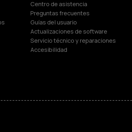
Centro de asistencia
lásicos
Preguntas frecuentes
os
Guías del usuario
Actualizaciones de software
ara
Servicio técnico y reparaciones
Accesibilidad
ayores
M
sas