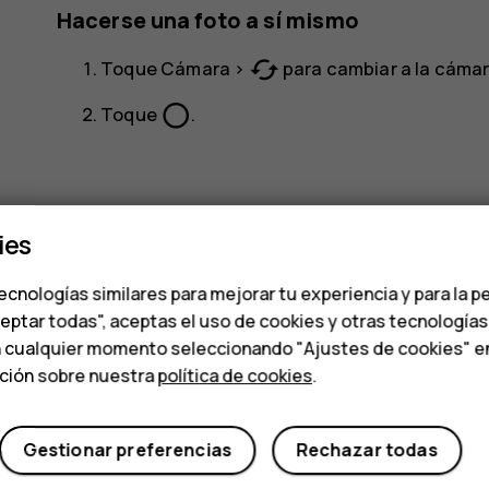
Hacerse una foto a sí mismo
cached
Toque
Cámara
>
para cambiar a la cámar
panorama_fish_eye
Toque
.
ies
ecnologías similares para mejorar tu experiencia y para la p
¿Te ha parecido útil?
ceptar todas", aceptas el uso de cookies y otras tecnología
n cualquier momento seleccionando "Ajustes de cookies" en l
Sí
No
ación sobre nuestra
política de cookies
.
Gestionar preferencias
Rechazar todas