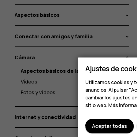
Aspectos básicos
Conectar con amigos y familia
Cámara
Ajustes de cook
Aspectos básicos de la cámara
Vídeos
Utilizamos cookies y t
anuncios. Al pulsar "A
Fotos y vídeos
cambiar los ajustes e
sitio web. Más inform
Internet y conectividad
Aceptar todas