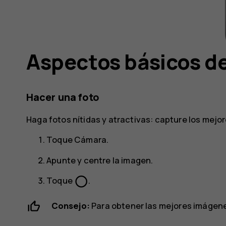
Aspectos básicos de
Hacer una foto
Haga fotos nítidas y atractivas: capture los mej
Toque
Cámara
.
Apunte y centre la imagen.
panorama_fish_eye
Toque
.
Consejo:
Para obtener las mejores imágen