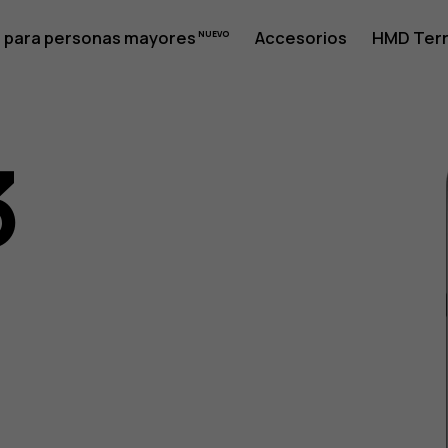
 para personas mayores
Accesorios
HMD Terr
3