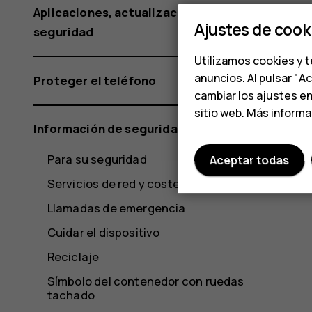
Aplicaciones, actualizaciones y copias de
Ajustes de cook
seguridad
Utilizamos cookies y t
anuncios. Al pulsar "A
Proteger el teléfono
cambiar los ajustes e
sitio web. Más inform
Información de seguridad y del producto
Para su seguridad
Aceptar todas
Servicios de red y costes
Llamadas de emergencia
Cuidar el dispositivo
Reciclaje
Símbolo del contenedor con ruedas
tachado