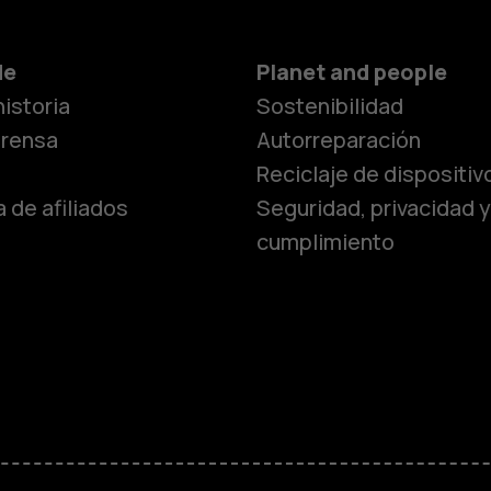
Smartphon
de
Planet and people
istoria
Sostenibilidad
Teléfonos c
prensa
Autorreparación
Reciclaje de dispositiv
 de afiliados
Seguridad, privacidad y
Teléfonos p
cumplimiento
personas m
Accesorios
HMD Terra 