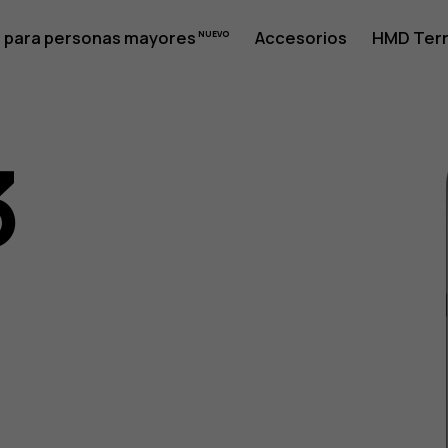
 para personas mayores
Accesorios
HMD Terr
3