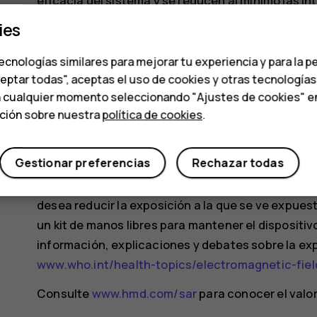
eficacia del sistema y se reducen al mínimo las in
de potencia, menor es el valor de SAR.
ies
Los modelos del dispositivo pueden tener diferent
ecnologías similares para mejorar tu experiencia y para la p
pueden tener lugar cambios de componentes y dise
ceptar todas", aceptas el uso de cookies y otras tecnología
valores de SAR.
n cualquier momento seleccionando "Ajustes de cookies" en l
ación sobre nuestra
política de cookies
.
Para obtener más información, visite
www.sar-tic
móviles pueden estar transmitiendo ondas inclus
Gestionar preferencias
Rechazar todas
La Organización Mundial de la Salud (OMS) estable
la necesidad de adoptar ninguna precaución especi
desea reducir la exposición a la que se ve expues
un kit de manos libres para mantener el dispositiv
información, explicaciones y debates sobre la expo
www.who.int/health-topics/electromagnetic-fi
Consulte
www.hmd.com/sar
para conocer el valor