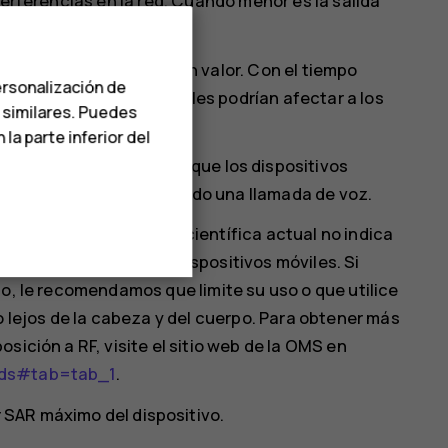
terferencias en la red. Cuando menor es la salida
es versiones y más de un valor. Con el tiempo
ersonalización de
ño, algunos de los cuales podrían afectar a los
s similares. Puedes
a parte inferior del
k.com
. Tenga en cuenta que los dispositivos
o aunque no esté haciendo una llamada de voz.
ce que la información científica actual no indica
al durante el uso de dispositivos móviles. Si
to, le recomendamos que limite su uso o que utilice
o lejos de la cabeza y del cuerpo. Para obtener más
sición a RF, visite el sitio web de la OMS en
elds#tab=tab_1
.
 SAR máximo del dispositivo.