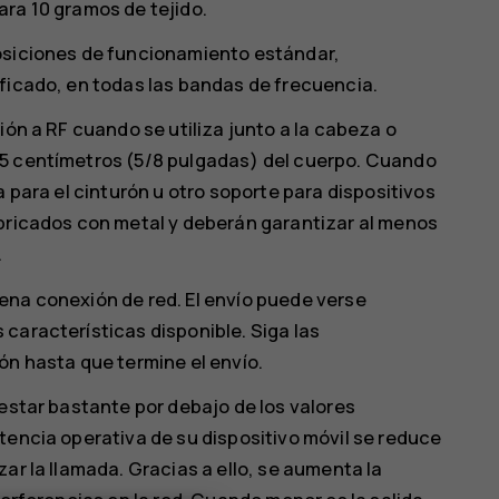
ara 10 gramos de tejido.
osiciones de funcionamiento estándar,
ficado, en todas las bandas de frecuencia.
ión a RF cuando se utiliza junto a la cabeza o
,5 centímetros (5/8 pulgadas) del cuerpo. Cuando
a para el cinturón u otro soporte para dispositivos
abricados con metal y deberán garantizar al menos
.
ena conexión de red. El envío puede verse
características disponible. Siga las
ón hasta que termine el envío.
 estar bastante por debajo de los valores
tencia operativa de su dispositivo móvil se reduce
ar la llamada. Gracias a ello, se aumenta la