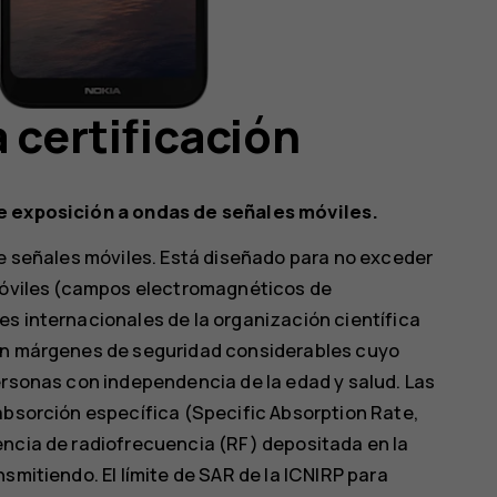
 certificación
de exposición a ondas de señales móviles.
de señales móviles. Está diseñado para no exceder
 móviles (campos electromagnéticos de
s internacionales de la organización científica
ran márgenes de seguridad considerables cuyo
ersonas con independencia de la edad y salud. Las
absorción específica (Specific Absorption Rate,
encia de radiofrecuencia (RF) depositada en la
smitiendo. El límite de SAR de la ICNIRP para