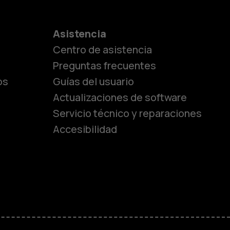
es
Asistencia
Centro de asistencia
lásicos
Preguntas frecuentes
os
Guías del usuario
Actualizaciones de software
ara
Servicio técnico y reparaciones
Accesibilidad
ayores
M