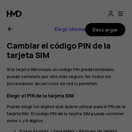
Manual
de
Elegir idioma
Descargar
usuario
Cambiar el código PIN de la
de
tarjeta SIM
Nokia
Si la tarjeta SIM incluía un código PIN predeterminado,
puede cambiarlo por otro más seguro. No todos los
1.3
proveedores de servicios de red lo permiten.
Elegir el PIN de la tarjeta SIM
Puede elegir los dígitos que quiere utilizar para el PIN de la
tarjeta SIM. El código PIN de la tarjeta SIM puede contener
entre 4 y 8 dígitos.
Toque
Ajustes
>
Seguridad
>
Bloqueo de tarjeta