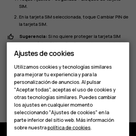
SIM
.
En la tarjeta SIM seleccionada, toque
Cambiar PIN de
la tarjeta SIM
.
Smartphones
Sugerencia:
Si no quiere proteger la tarjeta SIM
con un código PIN, en Configurar bloqueo de tarjeta
Teléfonos clásicos
SIM, cambie
Bloquear tarjeta SIM
a
Desactivado
y
Ajustes de cookies
Teléfonos para
escriba su PIN actual.
Utilizamos cookies y tecnologías similares
personas mayores
para mejorar tu experiencia y para la
personalización de anuncios. Al pulsar
Accesorios
"Aceptar todas", aceptas el uso de cookies y
HMD Terra M
otras tecnologías similares. Puedes cambiar
¿Te ha parecido útil?
los ajustes en cualquier momento
Para empresas
seleccionando "Ajustes de cookies" en la
Sí
No
parte inferior del sitio web. Más información
Tabletas
sobre nuestra
política de cookies
.