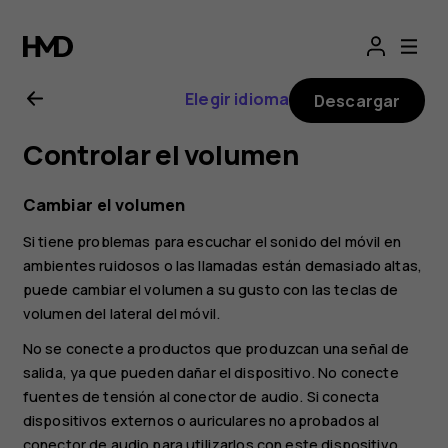
Manual
de
Elegir idioma
Descargar
usuario
Controlar el volumen
de
Cambiar el volumen
Nokia
Si tiene problemas para escuchar el sonido del móvil en
ambientes ruidosos o las llamadas están demasiado altas,
1.3
puede cambiar el volumen a su gusto con las teclas de
volumen del lateral del móvil.
No se conecte a productos que produzcan una señal de
salida, ya que pueden dañar el dispositivo. No conecte
fuentes de tensión al conector de audio. Si conecta
dispositivos externos o auriculares no aprobados al
conector de audio para utilizarlos con este dispositivo,