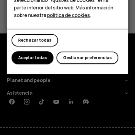
Para empresas
seleccionando "Ajustes de cookies" en la
parte inferior del sitio web. Más información
Tabletas
¿Te ha parecido útil?
sobre nuestra
política de cookies
.
Tienda
Sí
No
Rechazar todas
Mi cuenta
Tienda
Aceptar todas
Gestionar preferencias
Acerca de
Planet and people
Asistencia
Facebook
Instagram
Tiktok
Youtube
Linkedin
Discord