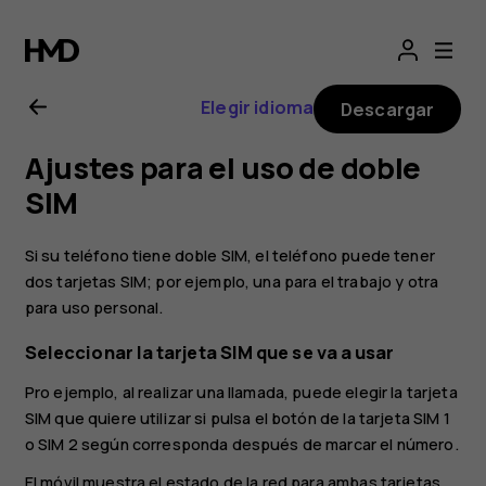
Manual
de
Elegir idioma
Descargar
usuario
Ajustes para el uso de doble
de
SIM
Nokia
Si su teléfono tiene doble SIM, el teléfono puede tener
dos tarjetas SIM; por ejemplo, una para el trabajo y otra
1.3
para uso personal.
Seleccionar la tarjeta SIM que se va a usar
Pro ejemplo, al realizar una llamada, puede elegir la tarjeta
SIM que quiere utilizar si pulsa el botón de la tarjeta SIM 1
o SIM 2 según corresponda después de marcar el número.
El móvil muestra el estado de la red para ambas tarjetas