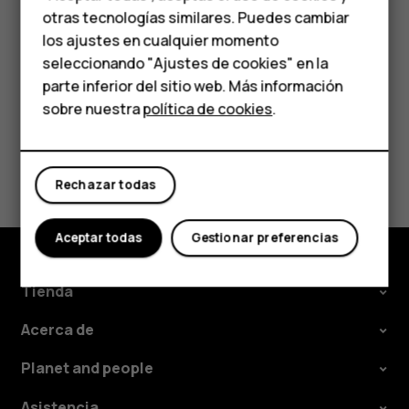
En
Tarjeta SIM preferida para
, toque la configuración que
HMD Terra M
otras tecnologías similares. Puedes cambiar
quiera cambiar y seleccione la tarjeta SIM.
los ajustes en cualquier momento
Para empresas
seleccionando "Ajustes de cookies" en la
parte inferior del sitio web. Más información
Tabletas
sobre nuestra
política de cookies
.
Tienda
¿Te ha parecido útil?
Rechazar todas
Mi cuenta
Sí
No
Aceptar todas
Gestionar preferencias
Tienda
Acerca de
Planet and people
Asistencia