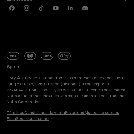
Facebook
Instagram
Tiktok
Youtube
Linkedin
Discord
Spain
TM y © 2026 HMD Global. Todos los derechos reservados. Bertel
Jungin aukio 9, 02600 Espoo (Finlandia). ID de empresa
2724044-2. HMD Global Oy es el titular de la licencia de la marca
Nokia de teléfonos. Nokia es una marca comercial registrada de
Nokia Corporation.
Términos
Condiciones de venta
Privacidad
Ajustes de cookies
Ética
Speak Up channel
Acerca de
Blog