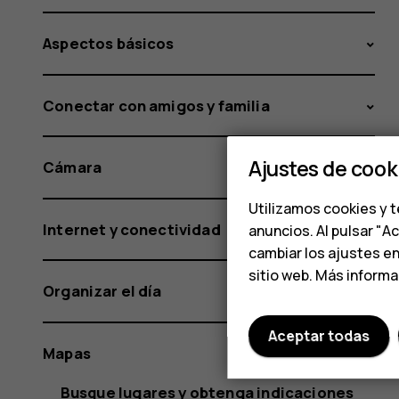
Aspectos básicos
Conectar con amigos y familia
Ajustes de cook
Cámara
Utilizamos cookies y t
Internet y conectividad
anuncios. Al pulsar "A
cambiar los ajustes e
sitio web. Más inform
Organizar el día
Aceptar todas
Mapas
Busque lugares y obtenga indicaciones