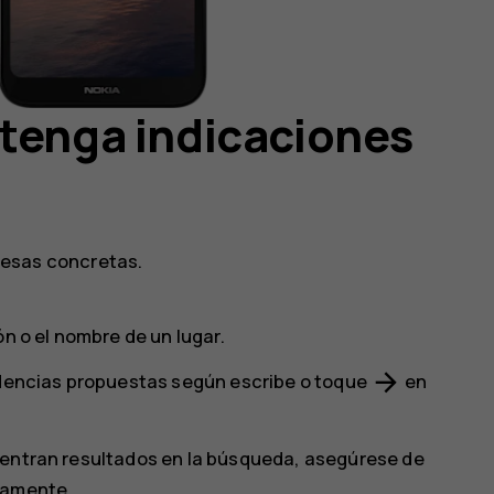
tenga indicaciones
resas concretas.
n o el nombre de un lugar.
arrow_forward
idencias propuestas según escribe o toque
en
uentran resultados en la búsqueda, asegúrese de
tamente.