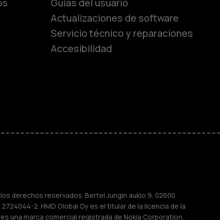
os
Guías del usuario
Actualizaciones de software
ara
Servicio técnico y reparaciones
Accesibilidad
ayores
M
sas
os derechos reservados. Bertel Jungin aukio 9, 02600
2724044-2. HMD Global Oy es el titular de la licencia de la
 es una marca comercial registrada de Nokia Corporation.