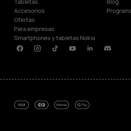
Tabletas
Blog
Accesorios
Programa
Ofertas
Para empresas
Smartphones y tabletas Nokia
Facebook
Instagram
Tiktok
Youtube
Linkedin
Discord
Acerca de
Blog
Reparar, reutilizar, reciclar
Sostenibilidad