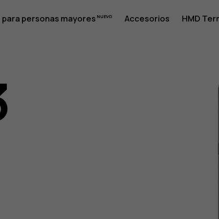
 para personas mayores
Accesorios
HMD Terr
3