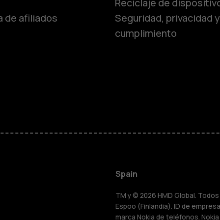
Reciclaje de dispositiv
 de afiliados
Seguridad, privacidad y
Teléfonos p
cumplimiento
personas m
Accesorios
HMD Terra 
Para empre
Spain
Tabletas
TM y © 2026 HMD Global. Todos l
Espoo (Finlandia). ID de empresa 
marca Nokia de teléfonos. Nokia