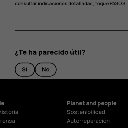
consultar indicaciones detalladas, toque
PASOS
.
¿Te ha parecido útil?
Sí
No
Smartphon
de
Planet and people
istoria
Sostenibilidad
Teléfonos c
prensa
Autorreparación