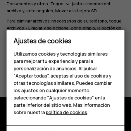
Documentos y otros
. Toque
junto al nombre del
keyboard_arrow_down
archivo y, acto seguido,
Mover a la tarjeta SD
.
Smartphones
Para eliminar archivos innecesarios de su teléfono, toque
Archivos
>
Limpiar
y seleccione, por ejemplo, la opción de
Teléfonos clásicos
eliminar archivos duplicados o grandes.
Ajustes de cookies
Teléfonos para
Utilizamos cookies y tecnologías similares
personas mayores
para mejorar tu experiencia y para la
personalización de anuncios. Al pulsar
Accesorios
¿Te ha parecido útil?
"Aceptar todas", aceptas el uso de cookies y
HMD Terra M
otras tecnologías similares. Puedes cambiar
los ajustes en cualquier momento
Sí
No
Para empresas
seleccionando "Ajustes de cookies" en la
parte inferior del sitio web. Más información
Tabletas
sobre nuestra
política de cookies
.
Tienda
Tienda
Acerca de