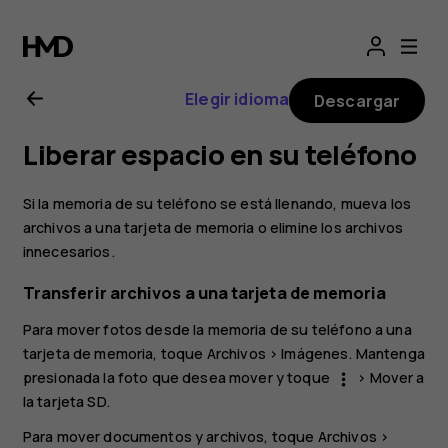
Manual
de
Elegir idioma
Descargar
usuario
Liberar espacio en su teléfono
de
Si la memoria de su teléfono se está llenando, mueva los
Nokia
archivos a una tarjeta de memoria o elimine los archivos
innecesarios.
1.3
Transferir archivos a una tarjeta de memoria
Para mover fotos desde la memoria de su teléfono a una
tarjeta de memoria, toque
Archivos
>
Imágenes
. Mantenga
presionada la foto que desea mover y toque
>
Mover a
more_vert
la tarjeta SD
.
Para mover documentos y archivos, toque
Archivos
>