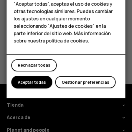
Accesorios
"Aceptar todas", aceptas el uso de cookies y
por voz de Google. Formule su pregunta y suelte la
HMD Terra M
otras tecnologías similares. Puedes cambiar
tecla. Verá la respuesta de Google en la pantalla de
los ajustes en cualquier momento
su teléfono.
Para empresas
seleccionando "Ajustes de cookies" en la
parte inferior del sitio web. Más información
Tabletas
sobre nuestra
política de cookies
.
Tienda
¿Te ha parecido útil?
Rechazar todas
Mi cuenta
Sí
No
Aceptar todas
Gestionar preferencias
Tienda
Acerca de
Planet and people