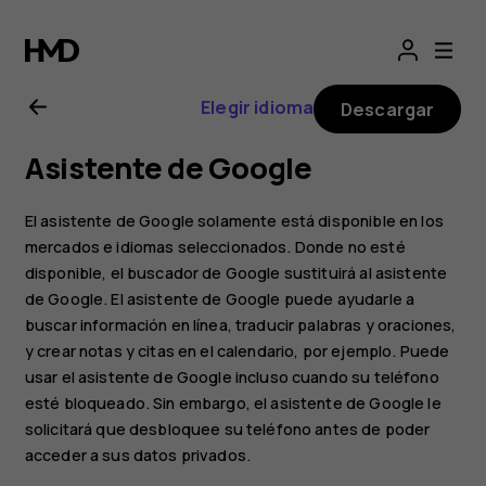
Manual
de
Elegir idioma
Descargar
usuario
Asistente de Google
de
El asistente de Google solamente está disponible en los
Nokia
mercados e idiomas seleccionados. Donde no esté
disponible, el buscador de Google sustituirá al asistente
de Google. El asistente de Google puede ayudarle a
1.3
buscar información en línea, traducir palabras y oraciones,
y crear notas y citas en el calendario, por ejemplo. Puede
usar el asistente de Google incluso cuando su teléfono
esté bloqueado. Sin embargo, el asistente de Google le
solicitará que desbloquee su teléfono antes de poder
acceder a sus datos privados.