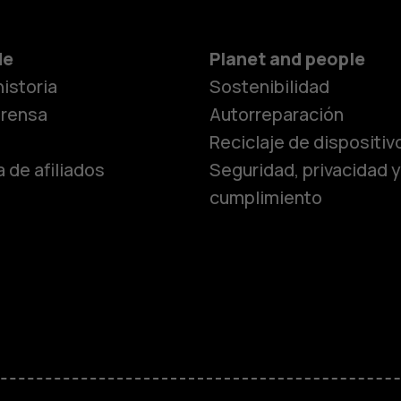
Smartphon
de
Planet and people
istoria
Sostenibilidad
Teléfonos c
prensa
Autorreparación
Reciclaje de dispositiv
 de afiliados
Seguridad, privacidad y
Teléfonos p
cumplimiento
personas m
Accesorios
HMD Terra 