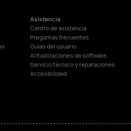
es
Asistencia
Centro de asistencia
lásicos
Preguntas frecuentes
os
Guías del usuario
Actualizaciones de software
ara
Servicio técnico y reparaciones
Accesibilidad
ayores
M