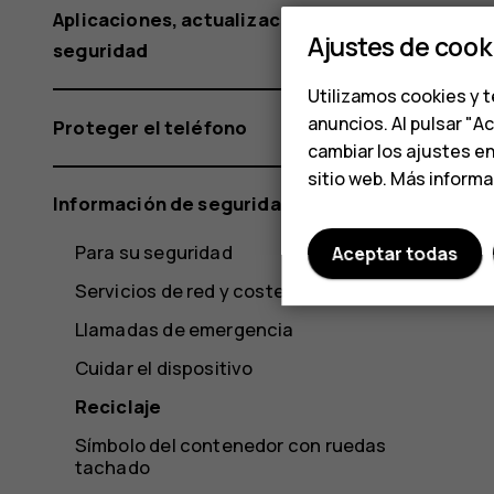
Aplicaciones, actualizaciones y copias de
Ajustes de cook
seguridad
Utilizamos cookies y t
anuncios. Al pulsar "A
Proteger el teléfono
cambiar los ajustes e
sitio web. Más inform
Información de seguridad y del producto
Para su seguridad
Aceptar todas
Servicios de red y costes
Llamadas de emergencia
Cuidar el dispositivo
Reciclaje
Símbolo del contenedor con ruedas
tachado