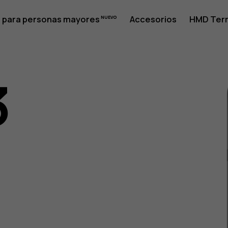
 para personas mayores
Accesorios
HMD Terr
3