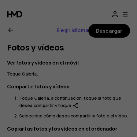
Manual
de
Elegir idioma
Descargar
usuario
Fotos y vídeos
de
Ver fotos y vídeos en el móvil
Nokia
Toque
Galería
.
1.3
Compartir fotos y vídeos
Toque
Galería
, a continuación, toque la foto que
desea compartir y toque
.
share
Seleccione cómo desea compartir la foto o el vídeo.
Copiar las fotos y los vídeos en el ordenador