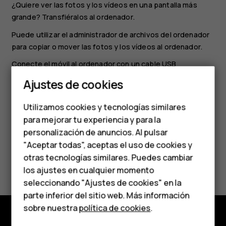
¿Quiere ver las fotos y los vídeos en una pantalla más
grande? Transfiéralos al ordenador.
Puede utilizar el administrador de archivos del ordenador
para copiar o mover las fotos y los vídeos al ordenador.
Smartphones
Conecte el móvil al ordenador con un cable USB
Teléfonos clásicos
compatible. Para establecer el tipo de conexión USB, abra
Ajustes de cookies
el panel de notificaciones y toque la notificación de USB.
Teléfonos para
Utilizamos cookies y tecnologías similares
personas mayores
para mejorar tu experiencia y para la
personalización de anuncios. Al pulsar
Accesorios
"Aceptar todas", aceptas el uso de cookies y
HMD Terra M
otras tecnologías similares. Puedes cambiar
¿Te ha parecido útil?
los ajustes en cualquier momento
Para empresas
seleccionando "Ajustes de cookies" en la
Sí
No
parte inferior del sitio web. Más información
Tabletas
sobre nuestra
política de cookies
.