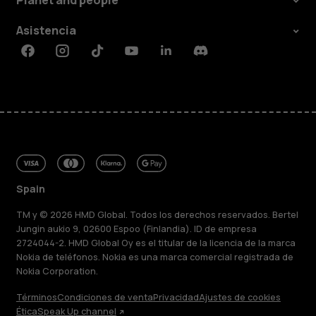
Planet and people
Asistencia
Facebook
Instagram
Tiktok
Youtube
Linkedin
Discord
Spain
TM y © 2026 HMD Global. Todos los derechos reservados. Bertel
Jungin aukio 9, 02600 Espoo (Finlandia). ID de empresa
2724044-2. HMD Global Oy es el titular de la licencia de la marca
Nokia de teléfonos. Nokia es una marca comercial registrada de
Nokia Corporation.
Términos
Condiciones de venta
Privacidad
Ajustes de cookies
Ética
Speak Up channel