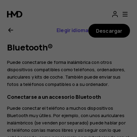
Guía
del
Elegir idioma
Descargar
usuario
Bluetooth®
de
Puede conectarse de forma inalámbrica con otros
Nokia
dispositivos compatibles como teléfonos, ordenadores,
auriculares y kits de coche. También puede enviar sus
fotos a teléfonos compatibles o a su ordenador.
1
Conectarse a un accesorio Bluetooth
Plus
Puede conectar el teléfono a muchos dispositivos
Bluetooth muy útiles. Por ejemplo, con unos auriculares
inalámbricos (se venden por separado) puede hablar por
el teléfono con las manos libres y así seguir con lo que