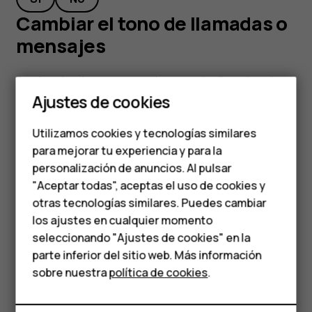
Cambiar el tono de llamadas o
mensajes
Smartphones
Puede seleccionar un nuevo tono para las llamadas o los
Teléfonos clásicos
mensajes.
Ajustes de cookies
Teléfonos para
Cambiar el tono de las llamadas
Utilizamos cookies y tecnologías similares
personas mayores
para mejorar tu experiencia y para la
Seleccione
Menú
>
>
Tonos
.
personalización de anuncios. Al pulsar
Accesorios
Seleccione
Tono llamada
.
"Aceptar todas", aceptas el uso de cookies y
Desplácese a un tono de llamada.
HMD Terra M
otras tecnologías similares. Puedes cambiar
los ajustes en cualquier momento
Pulse
Acept.
Para empresas
seleccionando "Ajustes de cookies" en la
Consejo:
¿El tono de llamada está demasiado alto o
parte inferior del sitio web. Más información
Tabletas
demasiado bajo? Seleccione
Volumen de llamada
y
sobre nuestra
política de cookies
.
desplácese hacia la izquierda o hacia la derecha.
Tienda