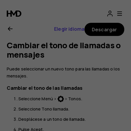
Guía
del
Elegir idioma
Descargar
usuario
Cambiar el tono de llamadas o
de
mensajes
Nokia
Puede seleccionar un nuevo tono para las llamadas o los
mensajes.
130
Cambiar el tono de las llamadas
2017
Seleccione
Menú
>
>
Tonos
.
Seleccione
Tono llamada
.
Desplácese a un tono de llamada.
Pulse
Acept.