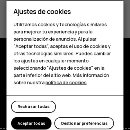
Teléfonos clásicos
Ajustes de cookies
Teléfonos para
¿Te ha parecido útil?
Utilizamos cookies y tecnologías similares
personas mayores
para mejorar tu experiencia y para la
Sí
No
personalización de anuncios. Al pulsar
Accesorios
"Aceptar todas", aceptas el uso de cookies y
HMD Terra M
otras tecnologías similares. Puedes cambiar
Tienda
los ajustes en cualquier momento
Para empresas
seleccionando "Ajustes de cookies" en la
Acerca de
parte inferior del sitio web. Más información
Tabletas
sobre nuestra
política de cookies
.
Planet and people
Tienda
Asistencia
Facebook
Instagram
Tiktok
Youtube
Linkedin
Discord
Rechazar todas
Mi cuenta
Aceptar todas
Gestionar preferencias