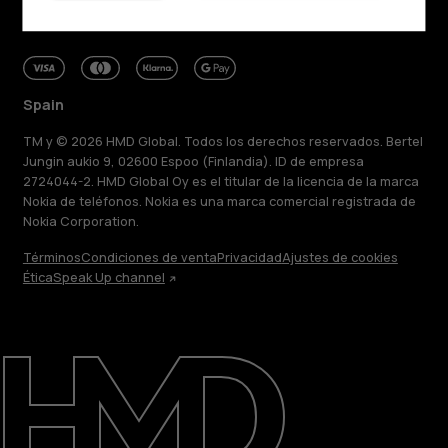
Spain
TM y © 2026 HMD Global. Todos los derechos reservados. Bertel
Jungin aukio 9, 02600 Espoo (Finlandia). ID de empresa
2724044-2. HMD Global Oy es el titular de la licencia de la marca
Nokia de teléfonos. Nokia es una marca comercial registrada de
Nokia Corporation.
Términos
Condiciones de venta
Privacidad
Ajustes de cookies
Ética
Speak Up channel
Acerca de
Blog
Reparar, reutilizar, reciclar
Sostenibilidad
Asistencia
Spain