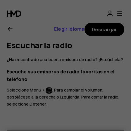
Guía
del
Elegir idioma
Descargar
usuario
Escuchar la radio
de
¿Ha encontrado una buena emisora de radio? ¡Escúchela?
Nokia
Escuche sus emisoras de radio favoritas en el
teléfono
130
Seleccione
Menú
>
. Para cambiar el volumen,
2017
desplácese a la derecha o izquierda. Para cerrar la radio,
seleccione
Detener
.
Smartphones