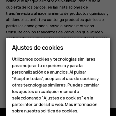
indica que apague el motor del vehículo, debajo de la
cubierta de los barcos, en las instalaciones de
transferencia o almacenamiento de productos químicos y
allí donde la atmósfera contenga productos químicos o
partículas como granos, polvo o polvos metálicos.
Smartphones
Consulte con los fabricantes de vehículos que utilicen
gas licuado de petróleo (como propano o butano) si este
Teléfonos clásicos
dispositivo se puede utilizar con seguridad cerca de
Ajustes de cookies
estos vehículos.
Teléfonos para
Utilizamos cookies y tecnologías similares
personas mayores
para mejorar tu experiencia y para la
personalización de anuncios. Al pulsar
Accesorios
"Aceptar todas", aceptas el uso de cookies y
HMD Terra M
otras tecnologías similares. Puedes cambiar
¿Te ha parecido útil?
los ajustes en cualquier momento
Para empresas
seleccionando "Ajustes de cookies" en la
Sí
No
parte inferior del sitio web. Más información
Tabletas
sobre nuestra
política de cookies
.