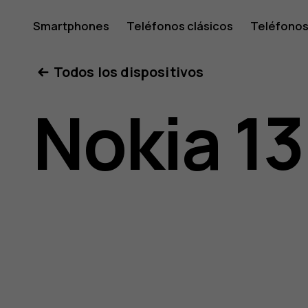
Guía
Smartphones
Teléfonos clásicos
Teléfonos
Tabletas
Tienda
Mi cuenta
Todos los dispositivos
del
Nokia 1
usuario
de