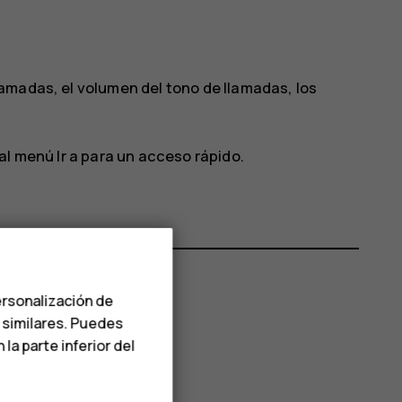
amadas, el volumen del tono de llamadas, los
 al menú
Ir a
para un acceso rápido.
ersonalización de
s similares. Puedes
a parte inferior del