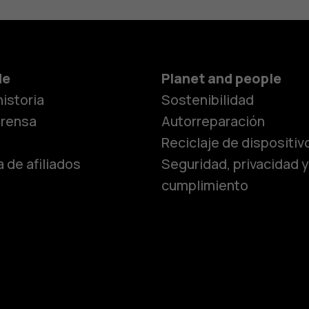
Smartphon
de
Planet and people
istoria
Sostenibilidad
Teléfonos c
prensa
Autorreparación
Reciclaje de dispositiv
 de afiliados
Seguridad, privacidad y
Teléfonos p
cumplimiento
personas m
Accesorios