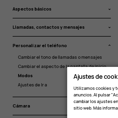
Aspectos básicos
Llamadas, contactos y mensajes
Personalizar el teléfono
Cambiar el tono de llamadas o mensajes
Cambiar el aspecto de la pantalla de inicio
Ajustes de cook
Modos
Ajustes de Ir a
Utilizamos cookies y t
anuncios. Al pulsar "A
cambiar los ajustes e
Cámara
sitio web. Más inform