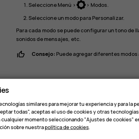
Seleccione
Menú
>
>
Modos
.
Seleccione un modo para
Personalizar
.
Para cada modo se puede configurar un tono de ll
sonidos de mensajes, etc.
Consejo:
Puede agregar diferentes modos
ies
ecnologías similares para mejorar tu experiencia y para la p
¿Te ha parecido útil?
ceptar todas", aceptas el uso de cookies y otras tecnología
n cualquier momento seleccionando "Ajustes de cookies" en l
ación sobre nuestra
política de cookies
.
Sí
No