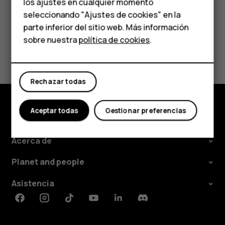
los ajustes en cualquier momento
Para empresas
seleccionando "Ajustes de cookies" en la
parte inferior del sitio web. Más información
Tabletas
sobre nuestra
política de cookies
.
¿Te ha parecido útil?
Tienda
Sí
No
Rechazar todas
Mi cuenta
Aceptar todas
Gestionar preferencias
Tienda
Acerca de
Planet and people
Asistencia
Facebook
Instagram
Tiktok
Youtube
Linkedin
Discord